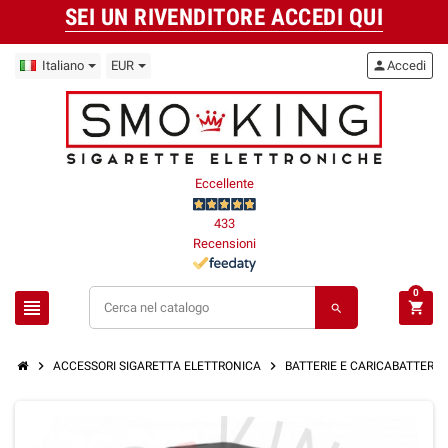
SEI UN RIVENDITORE ACCEDI QUI
Italiano
EUR
person
Accedi
Eccellente
433
Recensioni
0
view_headline
shopping_cart
search
chevron_right
chevron_right
ACCESSORI SIGARETTA ELETTRONICA
BATTERIE E CARICABATTERIE