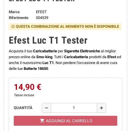
Marca
EFEST
Riferimento
004539
QUESTA COMBINAZIONE AL MOMENTO NON È DISPONIBILE
block
Efest Luc T1 Tester
Acquista il tuo
Caricabatterie
per
Sigarette Elettroniche
al miglior
prezzo online da
Smo-king
. Tutti i
Caricabatteria
prodotti da
Efest
ed
anche il nuovissimo
Luc T1
. Non perdere l'occasione di avere cura
delle tue
Batterie 18650
.
14,90 €
Tasse incluse
remove
add
QUANTITÀ
shopping_cart
AGGIUNGI AL CARRELLO