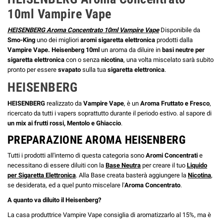
10ml Vampire Vape
HEISENBERG Aroma Concentrato 10ml Vampire Vape
Disponibile da
Smo-King
uno dei migliori
aromi sigaretta elettronica
prodotti dalla
Vampire Vape.
Heisenberg 10ml
un aroma da diluire in
basi neutre per
sigaretta elettronica
con o senza
nicotina
, una volta miscelato sarà subito
pronto per essere
svapato
sulla tua
sigaretta elettronica
.
HEISENBERG
HEISENBERG
realizzato da
Vampire Vape
, è un
Aroma Fruttato e Fresco
,
ricercato da tutti i vapers soprattutto durante il periodo estivo. al sapore di
un mix ai frutti rossi, Mentolo e Ghiaccio
.
PREPARAZIONE AROMA HEISENBERG
Tutti i prodotti all'interno di questa categoria sono
Aromi Concentrati
e
necessitano di essere diluiti con la
Base Neutra
per creare il tuo
Liquido
per Sigaretta Elettronica
. Alla Base creata basterà aggiungere la
Nicotina
,
se desiderata, ed a quel punto miscelare l'
Aroma Concentrato
.
A quanto va diluito il Heisenberg?
La casa produttrice Vampire Vape consiglia di aromatizzarlo al 15%, ma è