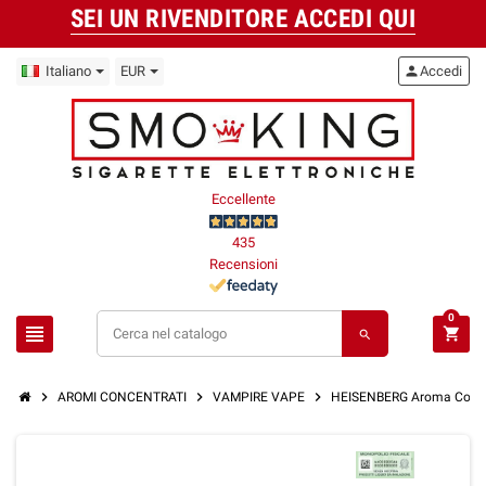
SEI UN RIVENDITORE ACCEDI QUI
Italiano
EUR
person
Accedi
Eccellente
435
Recensioni
0
view_headline
shopping_cart
search
chevron_right
chevron_right
chevron_right
AROMI CONCENTRATI
VAMPIRE VAPE
HEISENBERG Aroma Concen