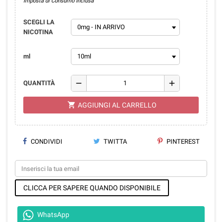
Imposta di Consumo Inclusa
SCEGLI LA
NICOTINA
ml
remove
add
QUANTITÀ
shopping_cart
AGGIUNGI AL CARRELLO
CONDIVIDI
TWITTA
PINTEREST
CLICCA PER SAPERE QUANDO DISPONIBILE
WhatsApp