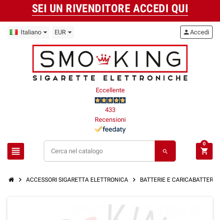
SEI UN RIVENDITORE ACCEDI QUI
Italiano
EUR
person
Accedi
Eccellente
433
Recensioni
0
view_headline
shopping_cart
search
chevron_right
chevron_right
ACCESSORI SIGARETTA ELETTRONICA
BATTERIE E CARICABATTERIE