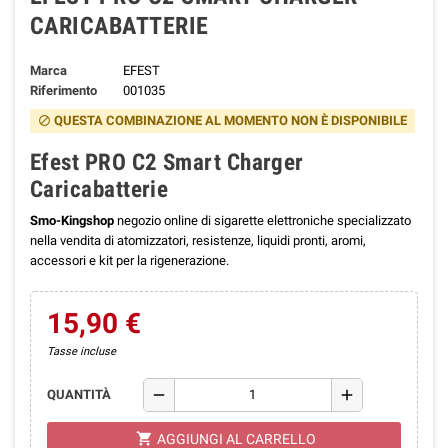
CARICABATTERIE
Marca
EFEST
Riferimento
001035
QUESTA COMBINAZIONE AL MOMENTO NON È DISPONIBILE
block
Efest PRO C2 Smart Charger
Caricabatterie
Smo-Kingshop
negozio online di sigarette elettroniche specializzato
nella vendita di atomizzatori, resistenze, liquidi pronti, aromi,
accessori e kit per la rigenerazione.
15,90 €
Tasse incluse
remove
add
QUANTITÀ
shopping_cart
AGGIUNGI AL CARRELLO