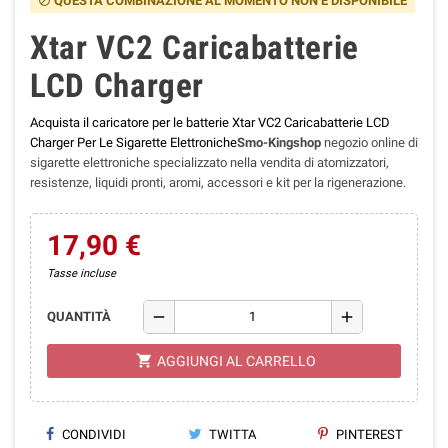
QUESTA COMBINAZIONE AL MOMENTO NON È DISPONIBILE
block
Xtar VC2 Caricabatterie
LCD Charger
Acquista il caricatore per le batterie Xtar VC2 Caricabatterie LCD
Charger Per Le Sigarette Elettroniche
Smo-Kingshop
negozio online di
sigarette elettroniche specializzato nella vendita di atomizzatori,
resistenze, liquidi pronti, aromi, accessori e kit per la rigenerazione.
17,90 €
Tasse incluse
remove
add
QUANTITÀ
shopping_cart
AGGIUNGI AL CARRELLO
CONDIVIDI
TWITTA
PINTEREST