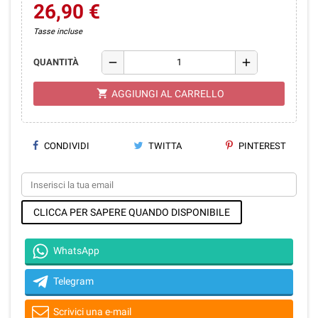
26,90 €
Tasse incluse
remove
add
QUANTITÀ
shopping_cart
AGGIUNGI AL CARRELLO
CONDIVIDI
TWITTA
PINTEREST
CLICCA PER SAPERE QUANDO DISPONIBILE
WhatsApp
Telegram
Scrivici una e-mail