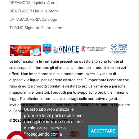
DREAMODS Liquidi e Aromi
DEA FLAVOR Liquidi e Aromi
LA TABACCHERIA Catalogo
TUBINO Sigarette Elettroniche
Le informazioni e le immagini presenti su questo sito sono fornite al
solo scopo di informare gli utenti sulla natura dei prodotti e dei servizi
offerti. Non intendiamo in alcun modo promuovere la vendita di
dispositivi e liquidi per sigarette elettroniche. È importante ricordare che
l'uso di e-cig e prodotti correlati è destinato esclusivamente a persone
maggiorenni e fumatori. I prodotti per lo svapo sono proibiti ai minori di
legge. Per ulteriori informazioni e dettagli sulle normative vigenti, ti
invitiamo a contattare il numero verde
800554088
dell'Istituto Superiore
Questo sito web utilizza le
di Sanità.
proprie e terze parti cookie per
© 2026 KING SRL P.IVA 14060771004
raccogliere informazioni al fine
di migliorare il servizio.
ACCETTARE
Proseguendo con la