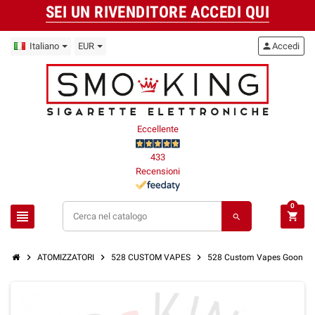
SEI UN RIVENDITORE ACCEDI QUI
Italiano
EUR
person
Accedi
Eccellente
433
Recensioni
0
view_headline
shopping_cart
search
chevron_right
chevron_right
chevron_right
ATOMIZZATORI
528 CUSTOM VAPES
528 Custom Vapes Goon Rd