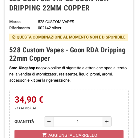
DRIPPING 22MM COPPER
Marca
528 CUSTOM VAPES
Riferimento
002142-silver
QUESTA COMBINAZIONE AL MOMENTO NON È DISPONIBILE
block
528 Custom Vapes - Goon RDA Dripping
22mm Copper
Smo-Kingshop
negozio online di sigarette elettroniche specializzato
nella vendita di atomizzatori, resistenze, liquidi pronti, aromi,
accessori e kit per la rigenerazione.
34,90 €
Tasse incluse
remove
add
QUANTITÀ
shopping_cart
AGGIUNGI AL CARRELLO