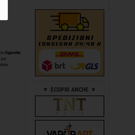
sta
Sigarette
 per
diate
▼ SCOPRI ANCHE ▼