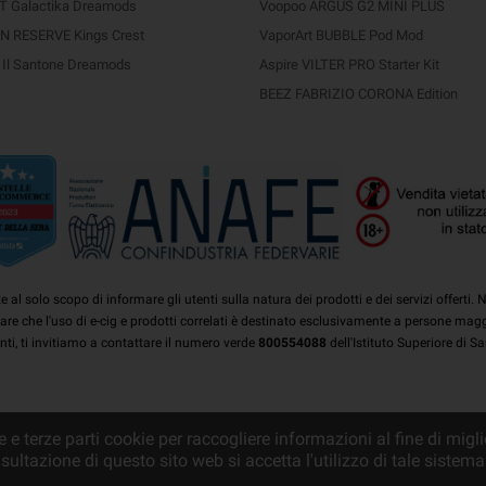
 Galactika Dreamods
Voopoo ARGUS G2 MINI PLUS
 RESERVE Kings Crest
VaporArt BUBBLE Pod Mod
Il Santone Dreamods
Aspire VILTER PRO Starter Kit
BEEZ FABRIZIO CORONA Edition
e al solo scopo di informare gli utenti sulla natura dei prodotti e dei servizi offer
rdare che l'uso di e-cig e prodotti correlati è destinato esclusivamente a persone magg
enti, ti invitiamo a contattare il numero verde
800554088
dell'Istituto Superiore di Sa
 e terze parti cookie per raccogliere informazioni al fine di miglio
ultazione di questo sito web si accetta l'utilizzo di tale sistema