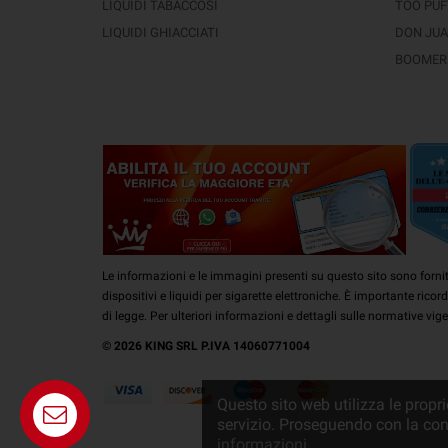
LIQUIDI TABACCOSI
TOO PUFT
LIQUIDI GHIACCIATI
DON JUAN
BOOMER 
Le informazioni e le immagini presenti su questo sito sono fornit
dispositivi e liquidi per sigarette elettroniche. È importante rico
di legge. Per ulteriori informazioni e dettagli sulle normative vig
© 2026 KING SRL P.IVA 14060771004
Questo sito web utilizza le proprie
Telegram -
servizio. Proseguendo con la cons
Whatsapp
informazioni