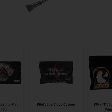
ppetino Mat
PilotVape Cloud Cotone
Wick' N' V
H40cm
Prim