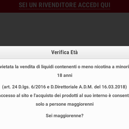
SEI UN RIVENDITORE ACCEDI QUI
Verifica Età
 vietata la vendita di liquidi contenenti o meno nicotina a minori
18 anni
OFFERTE
DISPOSABLE
TPD
(art. 24 D.lgs. 6/2016 e D.Direttoriale A.D.M. del 16.03.2018)
 STOCK
USA E GETTA
LIQUIDI PRONTI
SHOT E MIN
accesso al sito e l'acquisto dei prodotti al suo interno è consent
NERAZIONE
chevron_right
ACCESSORI PER RIGENERARE
chevron_right
COIL MASTER
chevron_right
solo a persone maggiorenni
Sei maggiorenne?
COIL MASTER VAPE BRUSH