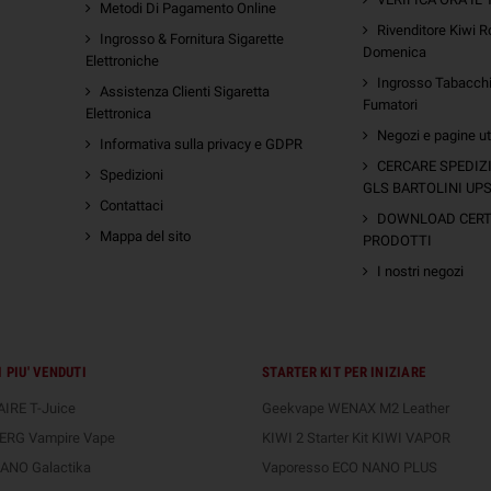
Metodi Di Pagamento Online
Rivenditore Kiwi R
Ingrosso & Fornitura Sigarette
Domenica
Elettroniche
Ingrosso Tabacchi 
Assistenza Clienti Sigaretta
Fumatori
Elettronica
Negozi e pagine uti
Informativa sulla privacy e GDPR
m
CERCARE SPEDIZ
Spedizioni
GLS BARTOLINI UP
Contattaci
DOWNLOAD CERTI
Mappa del sito
PRODOTTI
I nostri negozi
 PIU' VENDUTI
STARTER KIT PER INIZIARE
IRE T-Juice
Geekvape WENAX M2 Leather
ERG Vampire Vape
KIWI 2 Starter Kit KIWI VAPOR
ANO Galactika
Vaporesso ECO NANO PLUS