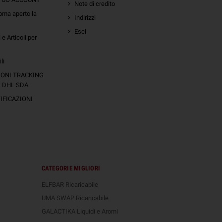
Note di credito
oma aperto la
Indirizzi
Esci
e Articoli per
li
IONI TRACKING
S DHL SDA
FICAZIONI
CATEGORIE MIGLIORI
ELFBAR Ricaricabile
UMA SWAP Ricaricabile
GALACTIKA Liquidi e Aromi