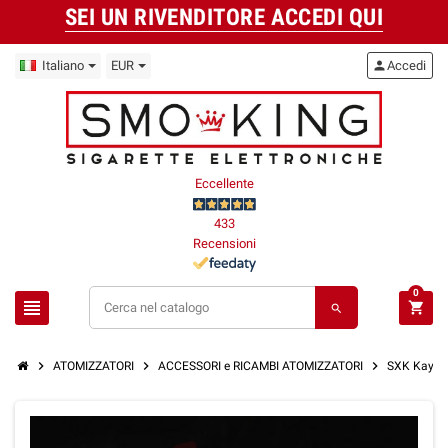
SEI UN RIVENDITORE ACCEDI QUI
Italiano
EUR
person
Accedi
Eccellente
433
Recensioni
0
view_headline
shopping_cart
search
chevron_right
chevron_right
chevron_right
ATOMIZZATORI
ACCESSORI e RICAMBI ATOMIZZATORI
SXK Kayfun