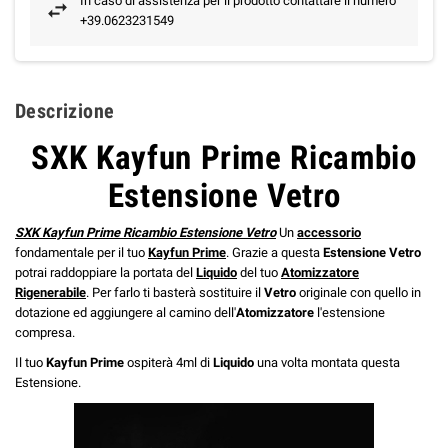
In caso di assistenza per il prodotto contattare il numero
+39.0623231549
Descrizione
SXK Kayfun Prime Ricambio
Estensione Vetro
SXK Kayfun Prime Ricambio Estensione Vetro
Un
accessorio
fondamentale per il tuo
Kayfun Prime
. Grazie a questa
Estensione Vetro
potrai raddoppiare la portata del
Liquido
del tuo
Atomizzatore
Rigenerabile
. Per farlo ti basterà sostituire il
Vetro
originale con quello in
dotazione ed aggiungere al camino dell'
Atomizzatore
l'estensione
compresa.
Il tuo
Kayfun Prime
ospiterà 4ml di
Liquido
una volta montata questa
Estensione.