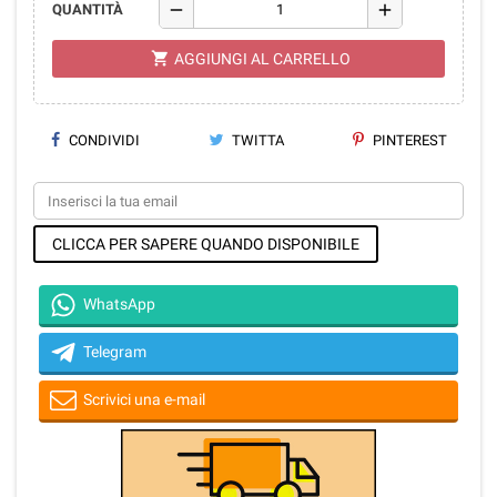
remove
add
QUANTITÀ
shopping_cart
AGGIUNGI AL CARRELLO
CONDIVIDI
TWITTA
PINTEREST
CLICCA PER SAPERE QUANDO DISPONIBILE
WhatsApp
Telegram
Scrivici una e-mail