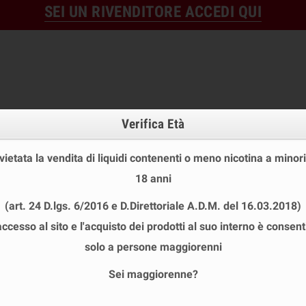
SEI UN RIVENDITORE ACCEDI QUI
Verifica Età
 vietata la vendita di liquidi contenenti o meno nicotina a minori
18 anni
OFFERTE
DISPOSABLE
TPD
(art. 24 D.lgs. 6/2016 e D.Direttoriale A.D.M. del 16.03.2018)
 STOCK
USA E GETTA
LIQUIDI PRONTI
SHOT E MIN
accesso al sito e l'acquisto dei prodotti al suo interno è consent
CTIKA
chevron_right
Galactika Isolatore Per Vega Cloud Box Meccanica 1pz
solo a persone maggiorenni
Sei maggiorenne?
GALACTIKA ISOLATORE PER VEGA CLO