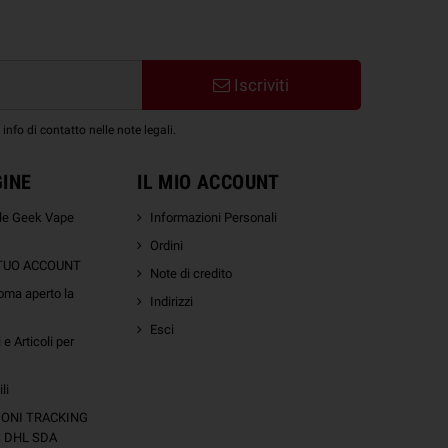
Iscriviti
nfo di contatto nelle note legali.
GINE
IL MIO ACCOUNT
ale Geek Vape
Informazioni Personali
Ordini
 TUO ACCOUNT
Note di credito
oma aperto la
Indirizzi
Esci
e Articoli per
li
IONI TRACKING
S DHL SDA