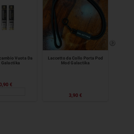
cambio Vuota Da
Laccetto da Collo Porta Pod
Asciu
 Galactika
Mod Galactika
0,90 €
3,90 €