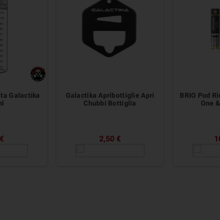
ta Galactika
Galactika Apribottiglie Apri
BRIO Pod Ri
ml
Chubbi Bottiglia
One &
 €
2,50 €
1