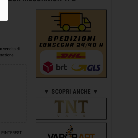
a vendita di
erazione.
▼ SCOPRI ANCHE ▼
PINTEREST