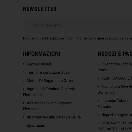
NEWSLETTER
Puoi annullare l'iscrizione in ogni momento. A questo scopo, cerca le i
INFORMAZIONI
NEGOZI E PA
Lavora con noi
Rivenditore Uffici
Roma
Termini e condizioni d'uso
VERIFICA ORA IL
Metodi Di Pagamento Online
Rivenditore Kiwi R
Ingrosso & Fornitura Sigarette
Domenica
Elettroniche
Ingrosso Tabacchi 
Assistenza Clienti Sigaretta
Fumatori
Elettronica
Negozi e pagine uti
Informativa sulla privacy e GDPR
m
CERCARE SPEDIZ
Spedizioni
GLS BARTOLINI UP