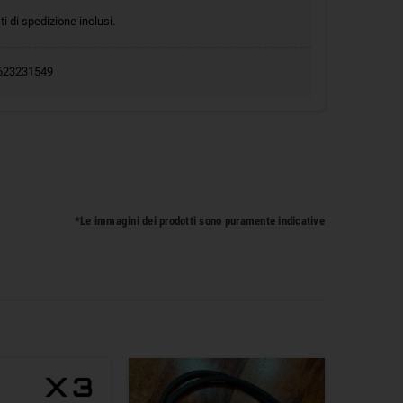
ti di spedizione inclusi.
.0623231549
*Le immagini dei prodotti sono puramente indicative