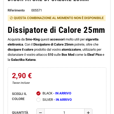
Riferimento
005571
QUESTA COMBINAZIONE AL MOMENTO NON È DISPONIBILE
block
Dissipatore di Calore 25mm
Acquista da
Smo-King
questi
accessori
molto utili per
sigaretta
elettronica
. Con il
Dissipatore di Calore 25mm
potrete, oltre che
dissipare il calore
prodotto dal vostro
atomizzatore
, utilizzarlo per
distanziare il vostro attacco
510
sulle
Box Mod
come la
Eleaf Pico
e
la
Galactika Katana
.
2,90 €
Tasse incluse
BLACK
- IN ARRIVO
check
SCEGLI IL
COLORE
SILVER
- IN ARRIVO
remove
add
QUANTITÀ