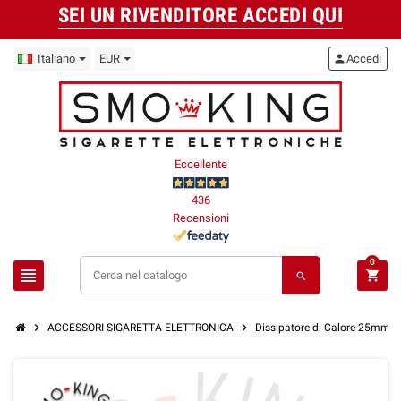
SEI UN RIVENDITORE ACCEDI QUI
Italiano
EUR
person
Accedi
Eccellente
436
Recensioni
0
view_headline
shopping_cart
search
chevron_right
chevron_right
ACCESSORI SIGARETTA ELETTRONICA
Dissipatore di Calore 25mm