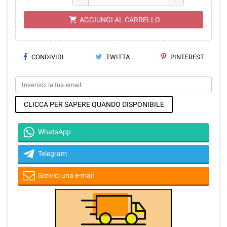
shopping_cart
AGGIUNGI AL CARRELLO
CONDIVIDI
TWITTA
PINTEREST
CLICCA PER SAPERE QUANDO DISPONIBILE
WhatsApp
Telegram
Scrivici una e-mail