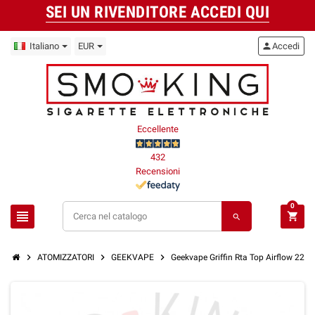
SEI UN RIVENDITORE ACCEDI QUI
Italiano
EUR
person
Accedi
Eccellente
432
Recensioni
0
view_headline
shopping_cart
search
chevron_right
chevron_right
chevron_right
ATOMIZZATORI
GEEKVAPE
Geekvape Griffin Rta Top Airflow 22mm