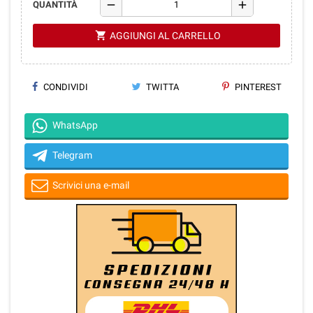
remove
add
QUANTITÀ
shopping_cart
AGGIUNGI AL CARRELLO
CONDIVIDI
TWITTA
PINTEREST
WhatsApp
Telegram
Scrivici una e-mail