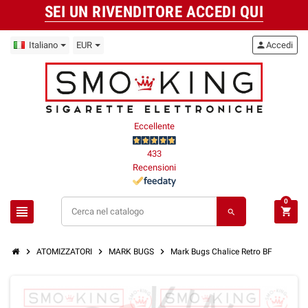
SEI UN RIVENDITORE ACCEDI QUI
Italiano
EUR
person
Accedi
Eccellente
433
Recensioni
0
view_headline
shopping_cart
search
chevron_right
chevron_right
chevron_right
ATOMIZZATORI
MARK BUGS
Mark Bugs Chalice Retro BF