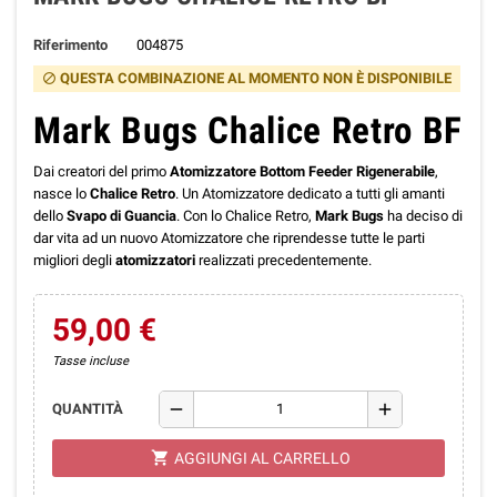
Riferimento
004875
QUESTA COMBINAZIONE AL MOMENTO NON È DISPONIBILE
block
Mark Bugs Chalice Retro BF
Dai creatori del primo
Atomizzatore Bottom Feeder Rigenerabile
,
nasce lo
Chalice Retro
. Un Atomizzatore dedicato a tutti gli amanti
dello
Svapo di Guancia
. Con lo Chalice Retro,
Mark Bugs
ha deciso di
dar vita ad un nuovo Atomizzatore che riprendesse tutte le parti
migliori degli
atomizzatori
realizzati precedentemente.
59,00 €
Tasse incluse
remove
add
QUANTITÀ
shopping_cart
AGGIUNGI AL CARRELLO