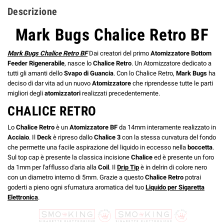
Descrizione
Mark Bugs Chalice Retro BF
Mark Bugs Chalice Retro BF
Dai creatori del primo
Atomizzatore Bottom
Feeder Rigenerabile
, nasce lo
Chalice Retro
. Un Atomizzatore dedicato a
tutti gli amanti dello
Svapo di Guancia
. Con lo Chalice Retro,
Mark Bugs
ha
deciso di dar vita ad un nuovo
Atomizzatore
che riprendesse tutte le parti
migliori degli
atomizzatori
realizzati precedentemente.
CHALICE RETRO
Lo
Chalice Retro
è un
Atomizzatore BF
da 14mm interamente realizzato in
Acciaio
. Il
Deck
è ripreso dallo
Chalice 3
con la stessa curvatura del fondo
che permette una facile aspirazione del liquido in eccesso nella
boccetta
.
Sul top cap è presente la classica incisione
Chalice
ed è presente un foro
da 1mm per l'afflusso d'aria alla
Coil
. Il
Drip Tip
è in delrin di colore nero
con un diametro interno di 5mm. Grazie a questo
Chalice Retro
potrai
goderti a pieno ogni sfumatura aromatica del tuo
Liquido per Sigaretta
Elettronica
.