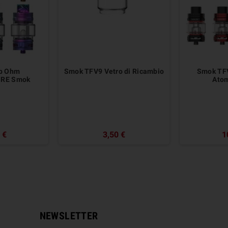
b Ohm
Smok TFV9 Vetro di Ricambio
Smok TF
RE Smok
Atom
 €
3,50 €
1
NEWSLETTER