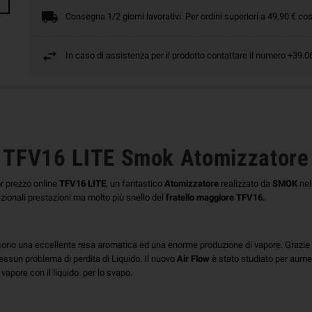
Consegna 1/2 giorni lavorativi. Per ordini superiori a 49,90 € cos
In caso di assistenza per il prodotto contattare il numero +39
TFV16 LITE Smok Atomizzatore
or prezzo online
TFV16 LITE
, un fantastico
Atomizzatore
realizzato da
SMOK
nel
ionali prestazioni ma molto più snello del
fratello maggiore TFV16.
ono una eccellente resa aromatica ed una enorme produzione di vapore. Grazie
essun problema di perdita di Liquido. Il nuovo
Air Flow
è stato studiato per aumen
apore con il liquido. per lo svapo.