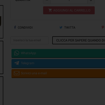
remove
add
shopping_cart
AGGIUNGI AL CARRELLO
CONDIVIDI
TWITTA
CLICCA PER SAPERE QUANDO DI
WhatsApp
Telegram
Scrivici una e-mail