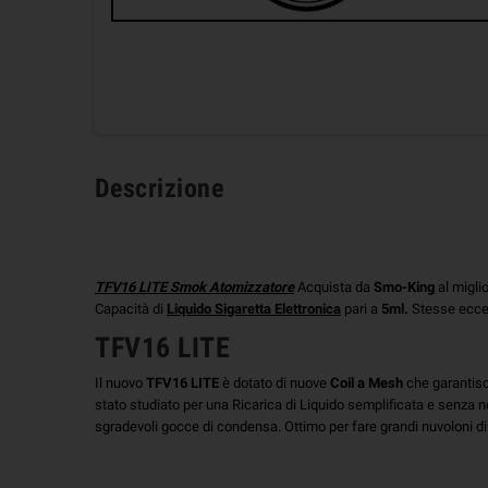
Descrizione
TFV16 LITE Smok Atomizzatore
Acquista da
Smo-King
al migli
Capacità di
Liquido Sigaretta Elettronica
pari a
5ml.
Stesse eccez
TFV16 LITE
Il nuovo
TFV16
LITE
è dotato di nuove
Coil a Mesh
che garantisc
stato studiato per una Ricarica di Liquido semplificata e senza n
sgradevoli gocce di condensa. Ottimo per fare grandi nuvoloni di v