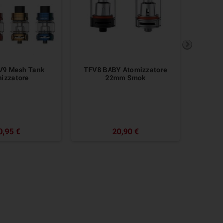
V9 Mesh Tank
TFV8 BABY Atomizzatore
SMOK
izzatore
22mm Smok
0,95 €
20,90 €