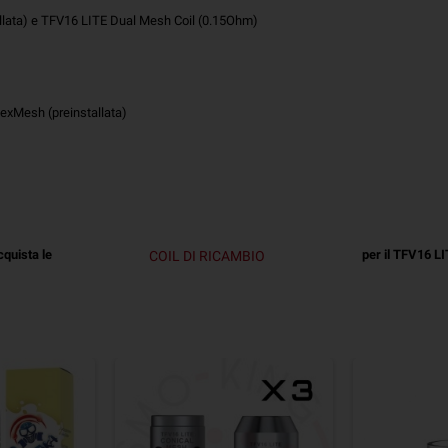
llata) e TFV16 LITE Dual Mesh Coil (0.15Ohm)
nexMesh (preinstallata)
cquista le
per il TFV16 LI
COIL DI RICAMBIO