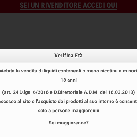
SEI UN RIVENDITORE ACCEDI QUI
Verifica Età
 vietata la vendita di liquidi contenenti o meno nicotina a minori
18 anni
OFFERTE
DISPOSABLE
TPD
(art. 24 D.lgs. 6/2016 e D.Direttoriale A.D.M. del 16.03.2018)
 STOCK
USA E GETTA
LIQUIDI PRONTI
SHOT E MIN
accesso al sito e l'acquisto dei prodotti al suo interno è consent
 Atomizzatore
solo a persone maggiorenni
Sei maggiorenne?
TFV16 LITE SMOK ATOMIZZATORE