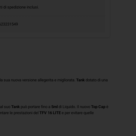
ti di spedizione inclusi.
.0623231549
la sua nuova versione allegerita e migliorata.
Tank
dotato di una
 al suo
Tank
può portare fino a
5ml
di Liquido. Il nuovo
Top Cap
è
tare le prestazioni del
TFV 16
LITE
e per evitare quelle