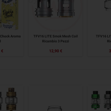
 Chock Aroma
TFV16 LITE Smok Mesh Coil
TFV16 LI
l
Ricambio 3 Pezzi
Ri
 €
12,90 €
3