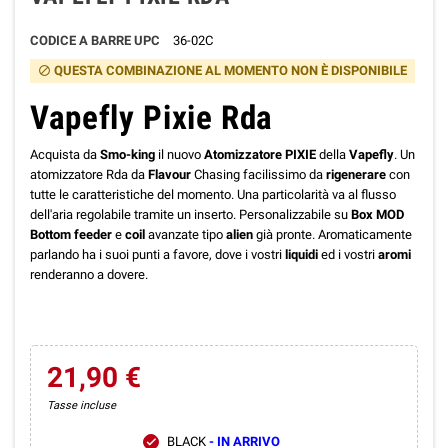
CODICE A BARRE UPC
36-02C
QUESTA COMBINAZIONE AL MOMENTO NON È DISPONIBILE
block
Vapefly Pixie Rda
Acquista da
Smo-king
il nuovo
Atomizzatore
PIXIE
della
Vapefly
. Un
atomizzatore Rda da
Flavour
Chasing facilissimo da
rigenerare
con
tutte le caratteristiche del momento. Una particolarità va al flusso
dell'aria regolabile tramite un inserto. Personalizzabile su
Box MOD
Bottom feeder
e
coil
avanzate tipo
alien
già pronte. Aromaticamente
parlando ha i suoi punti a favore, dove i vostri
liquidi
ed i vostri
aromi
renderanno a dovere.
21,90 €
Tasse incluse
BLACK
- IN ARRIVO
check