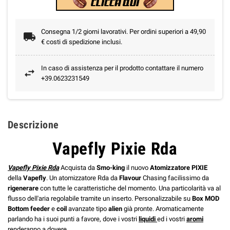
Consegna 1/2 giorni lavorativi. Per ordini superiori a 49,90
€ costi di spedizione inclusi.
In caso di assistenza per il prodotto contattare il numero
+39.0623231549
Descrizione
Vapefly Pixie Rda
Vapefly Pixie Rda
Acquista da
Smo-king
il nuovo
Atomizzatore
PIXIE
della
Vapefly
. Un atomizzatore Rda da
Flavour
Chasing facilissimo da
rigenerare
con tutte le caratteristiche del momento. Una particolarità va al
flusso dell'aria regolabile tramite un inserto. Personalizzabile su
Box MOD
Bottom feeder
e
coil
avanzate tipo
alien
già pronte. Aromaticamente
parlando ha i suoi punti a favore, dove i vostri
liquidi
ed i vostri
aromi
renderanno a dovere.