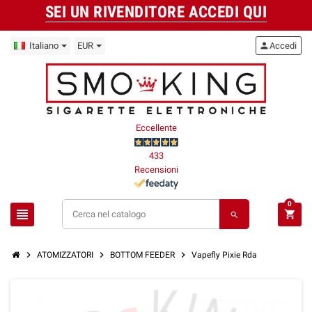
SEI UN RIVENDITORE ACCEDI QUI
Italiano
EUR
person
Accedi
Eccellente
433
Recensioni
0
view_headline
shopping_cart
search
chevron_right
chevron_right
chevron_right
ATOMIZZATORI
BOTTOM FEEDER
Vapefly Pixie Rda