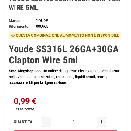
WIRE 5ML
Marca
YOUDE
Riferimento
000965
QUESTA COMBINAZIONE AL MOMENTO NON È DISPONIBILE
block
Youde SS316L 26GA+30GA
Clapton Wire 5ml
Smo-Kingshop
negozio online di sigarette elettroniche specializzato
nella vendita di atomizzatori, resistenze, liquidi pronti, aromi,
accessori e kit per la rigenerazione.
0,99 €
Tasse incluse
remove
add
QUANTITÀ