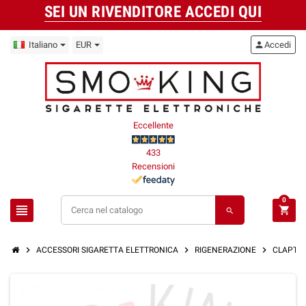
SEI UN RIVENDITORE ACCEDI QUI
Italiano
EUR
person
Accedi
Eccellente
433
Recensioni
0
view_headline
shopping_cart
search
chevron_right
chevron_right
chevron_right
ACCESSORI SIGARETTA ELETTRONICA
RIGENERAZIONE
CLAPTON