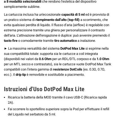
a 8 modalità selezionabili
che rendono l'estetica del dispositivo
semplicemente sublime.
La cartuccia inclusa ha un'eccezionale
capacità di 5 ml
ed è provvista di
un pratico sistema di
riempimento dall’alto (top-fill)
a scorrimento, che
evita qualsiasi perdita di liquido. Il flusso d’aria (airflow) è regolabile con
estrema precisione tramite una ghiera per personalizzare il contrasto
dell'aria. L’attivazione dell'erogazione è duplice: può avvenire premendo il
tasto fire
o comodamente tramite
tiro automatico
a inalazione.
► La massima versatilità del sistema
DotPod Max Lite
si esprime nella
sua compatibilità totale: supporta sia le cartucce a coil integrata
(disponibili nei valori da
0.6 Ohm
per un RDL/DTL corposo e da
1.0 Ohm
per un MTL secco e contrastato), sia le cartucce vuote DotPod Max Tank
compatibili con l'intera gamma di
resistenze DotCoils
(es. 0.3Ω, 0.7Ω,
ecc.). Il
drip tip
è removibile e sostituibile a piacimento.
Istruzioni d'Uso DotPod Max Lite
Ricarica la batteria della MOD tramite il cavo USB-C (Ricarica rapida
2A).
Fai scorrere lo sportellino superiore sopra la Pod per effettuare il refill
del Liquido nel serbatoio da 5 ml.