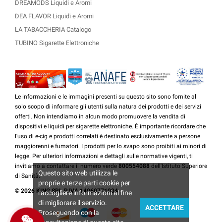
DREAMODS Liquidi e Aromi
DEA FLAVOR Liquidi e Aromi
LA TABACCHERIA Catalogo
TUBINO Sigarette Elettroniche
Le informazioni e le immagini presenti su questo sito sono fornite al
solo scopo di informare gli utenti sulla natura dei prodotti e dei servizi
offerti. Non intendiamo in alcun modo promuovere la vendita di
dispositivi e liquidi per sigarette elettroniche. È importante ricordare che
l'uso di e-cig e prodotti correlati è destinato esclusivamente a persone
maggiorenni e fumatori. I prodotti per lo svapo sono proibiti ai minori di
legge. Per ulteriori informazioni e dettagli sulle normative vigenti, ti
invitiamo a contattare il numero verde
800554088
dell'Istituto Superiore
Questo sito web utilizza le
di Sanità.
proprie e terze parti cookie per
© 2026 KING SRL P.IVA 14060771004
raccogliere informazioni al fine
di migliorare il servizio.
ACCETTARE
Proseguendo con la