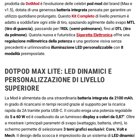
prodotta da
DotMod
è l'evoluzione delle celebri
pod mod
del brand (Max e
v1.5), dotata di una generosa
batteria integrata
pensata per garantire un
utilizzo quotidiano prolungato. Questo
Kit Completo
di livello premium è
adatto a soddisfare ogni stile di tiro, spaziando agilmente dallo svapo
MTL
(tiro di guancia)
, passando per l'
RDL (semi-polmonare)
, fino al
DTL (tiro
da polmone)
. Questa nuova e futuristica
Sigaretta Elettronica
offre una
regolazione millimetrica della potenza
e una gestione visiva senza
precedenti e un'innovativa
illuminazione LED personalizzabile
con
8
modalità
preimpostate.
DOTPOD MAX LITE: LED DINAMICI E
PERSONALIZZAZIONE DI LIVELLO
SUPERIORE
La Mod è alimentata da una straordinaria
batteria integrata da 2100 mAh
,
in grado di ricaricarsi in tempi record grazie al supporto per la ricarica
rapida da 2A tramite porta USB-C. Il circuito eroga una potenza regolabile
da
5 a 60 W
ed è coadiuvato da un luminoso
display a colori da 0,87"
. Oltre
a mostrare i principali parametri di svapo (wattaggio, batteria, ohm), lo
schermo permette di selezionare
3 temi grafici esclusivi: Core, Volt e
Mech
. Il design della scocca è impreziosito da un sistema di
LED dinamici