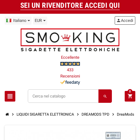
SEI UN RIVENDITORE ACCEDI QUI
Italiano
EUR
person
Accedi
Eccellente
433
Recensioni
0
view_headline
shopping_cart
search
chevron_right
chevron_right
chevron_right
LIQUIDI SIGARETTA ELETTRONICA
DREAMODS TPD
DreaMods Nill