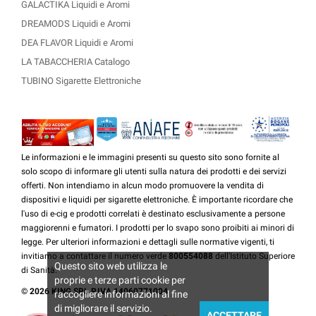
GALACTIKA Liquidi e Aromi
DREAMODS Liquidi e Aromi
DEA FLAVOR Liquidi e Aromi
LA TABACCHERIA Catalogo
TUBINO Sigarette Elettroniche
Le informazioni e le immagini presenti su questo sito sono fornite al
solo scopo di informare gli utenti sulla natura dei prodotti e dei servizi
offerti. Non intendiamo in alcun modo promuovere la vendita di
dispositivi e liquidi per sigarette elettroniche. È importante ricordare che
l'uso di e-cig e prodotti correlati è destinato esclusivamente a persone
maggiorenni e fumatori. I prodotti per lo svapo sono proibiti ai minori di
legge. Per ulteriori informazioni e dettagli sulle normative vigenti, ti
invitiamo a contattare il numero verde
800554088
dell'Istituto Superiore
Questo sito web utilizza le
di Sanità.
proprie e terze parti cookie per
© 2026 KING SRL P.IVA 14060771004
raccogliere informazioni al fine
di migliorare il servizio.
ACCETTARE