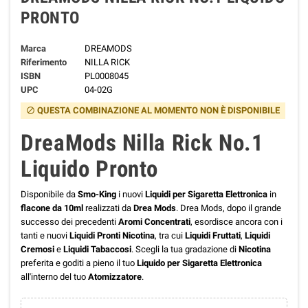
PRONTO
Marca
DREAMODS
Riferimento
NILLA RICK
ISBN
PL0008045
UPC
04-02G
QUESTA COMBINAZIONE AL MOMENTO NON È DISPONIBILE
block
DreaMods Nilla Rick No.1
Liquido Pronto
Disponibile da
Smo-King
i nuovi
Liquidi per Sigaretta Elettronica
in
flacone da 10ml
realizzati da
Drea Mods
. Drea Mods, dopo il grande
successo dei precedenti
Aromi Concentrati
, esordisce ancora con i
tanti e nuovi
Liquidi Pronti Nicotina
, tra cui
Liquidi Fruttati
,
Liquidi
Cremosi
e
Liquidi Tabaccosi
.
Scegli la tua gradazione di
Nicotina
preferita e goditi a pieno il tuo
Liquido per Sigaretta Elettronica
all'interno del tuo
Atomizzatore
.