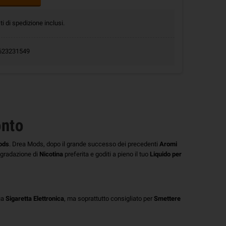
ti di spedizione inclusi.
.0623231549
onto
ods
. Drea Mods, dopo il grande successo dei precedenti
Aromi
a gradazione di
Nicotina
preferita e goditi a pieno il tuo
Liquido per
ua
Sigaretta Elettronica
, ma soprattutto consigliato per
Smettere