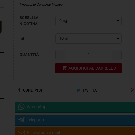
Imposta di Consumo Inclusa
SCEGLI LA
NICOTINA
ml
remove
add
QUANTITÀ
shopping_cart
AGGIUNGI AL CARRELLO
CONDIVIDI
TWITTA
WhatsApp
Telegram
Scrivici una e-mail