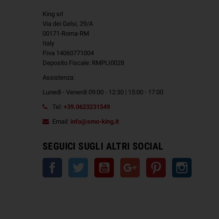
King srl
Via dei Gelsi, 29/A
00171-Roma-RM
Italy
P.iva 14060771004
Deposito Fiscale: RMPLI0028
Assistenza:
Lunedì - Venerdì 09:00 - 12:30 | 15:00 - 17:00
Tel:
+39.0623231549
Email:
info@smo-king.it
SEGUICI SUGLI ALTRI SOCIAL
Facebook
Twitter
YouTube
Google+
Pinterest
Instagra