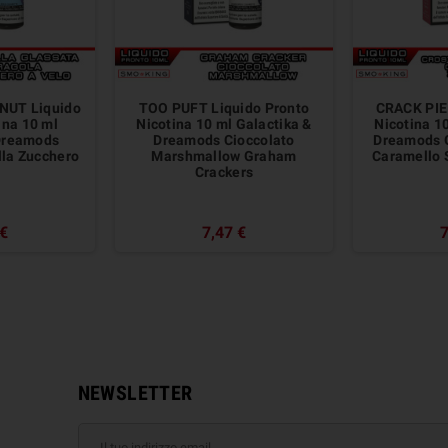
NUT Liquido
TOO PUFT Liquido Pronto
CRACK PIE 
ina 10 ml
Nicotina 10 ml Galactika &
Nicotina 1
 Dreamods
Dreamods Cioccolato
Dreamods 
lla Zucchero
Marshmallow Graham
Caramello 
Crackers
 €
7,47 €
7
NEWSLETTER