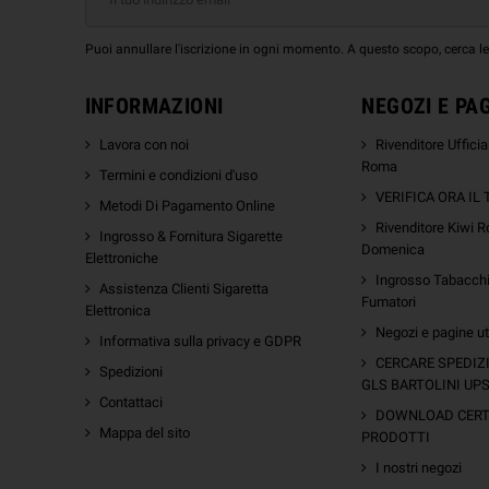
Puoi annullare l'iscrizione in ogni momento. A questo scopo, cerca le i
INFORMAZIONI
NEGOZI E PA
Lavora con noi
Rivenditore Uffici
Roma
Termini e condizioni d'uso
VERIFICA ORA IL
Metodi Di Pagamento Online
Rivenditore Kiwi R
Ingrosso & Fornitura Sigarette
Domenica
Elettroniche
Ingrosso Tabacchi 
Assistenza Clienti Sigaretta
Fumatori
Elettronica
Negozi e pagine uti
Informativa sulla privacy e GDPR
m
CERCARE SPEDIZ
Spedizioni
GLS BARTOLINI UP
Contattaci
DOWNLOAD CERTI
Mappa del sito
PRODOTTI
I nostri negozi