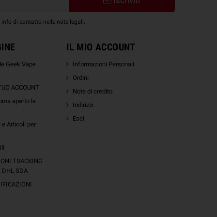
nfo di contatto nelle note legali.
GINE
IL MIO ACCOUNT
ale Geek Vape
Informazioni Personali
Ordini
 TUO ACCOUNT
Note di credito
oma aperto la
Indirizzi
Esci
e Articoli per
li
IONI TRACKING
S DHL SDA
FICAZIONI