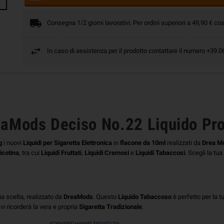
Consegna 1/2 giorni lavorativi. Per ordini superiori a 49,90 € cos
In caso di assistenza per il prodotto contattare il numero +39
aMods Deciso No.22 Liquido Pr
g
i nuovi
Liquidi per Sigaretta Elettronica
in
flacone da 10ml
realizzati da
Drea M
icotina
, tra cui
Liquidi Fruttati
,
Liquidi Cremosi
e
Liquidi Tabaccosi
.
Scegli la tu
ua scelta, realizzato da
DreaMods
. Questo
Liquido Tabaccoso
è perfetto per la t
 vi ricorderà la vera e propria
Sigaretta Tradizionale
.