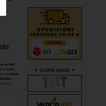
ido
one da 10ml
denti
Aromi
▼ SCOPRI ANCHE ▼
 tra cui
Liquidi
Nicotina
o del tuo