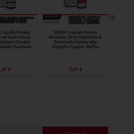
Liquido Pronto
CRISPI Liquido Pronto
POUND
0 ml Galactika &
Nicotina 10 ml Galactika &
Nicoti
Graham Cracker
Dreamods Gelato alla
Dreamo
Salato Zucchero
Vaniglia Fragola Waffle
,47 €
7,47 €
Iscriviti