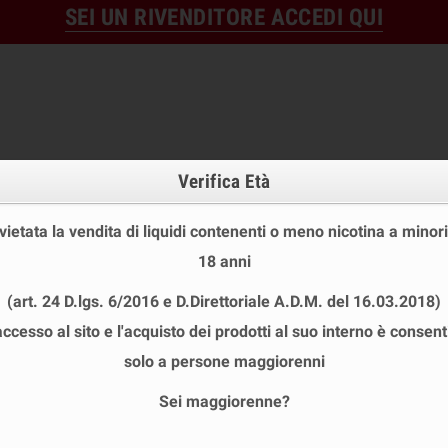
SEI UN RIVENDITORE ACCEDI QUI
Verifica Età
 vietata la vendita di liquidi contenenti o meno nicotina a minori
18 anni
OFFERTE
DISPOSABLE
TPD
(art. 24 D.lgs. 6/2016 e D.Direttoriale A.D.M. del 16.03.2018)
 STOCK
USA E GETTA
LIQUIDI PRONTI
SHOT E MIN
accesso al sito e l'acquisto dei prodotti al suo interno è consent
S TPD
chevron_right
DreaMods Deciso No.22 Liquido Pronto
solo a persone maggiorenni
Sei maggiorenne?
DREAMODS DECISO NO.22 LIQUIDO PR