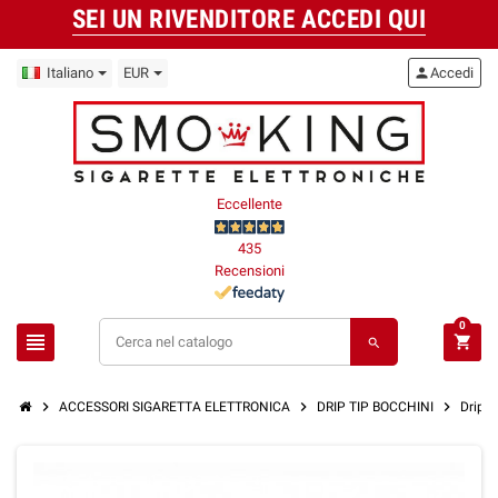
SEI UN RIVENDITORE ACCEDI QUI
Italiano
EUR
person
Accedi
Eccellente
435
Recensioni
0
view_headline
shopping_cart
search
chevron_right
chevron_right
chevron_right
ACCESSORI SIGARETTA ELETTRONICA
DRIP TIP BOCCHINI
Drip 