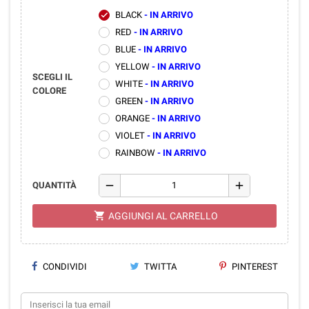
BLACK
- IN ARRIVO
check
RED
- IN ARRIVO
BLUE
- IN ARRIVO
YELLOW
- IN ARRIVO
SCEGLI IL
WHITE
- IN ARRIVO
COLORE
GREEN
- IN ARRIVO
ORANGE
- IN ARRIVO
VIOLET
- IN ARRIVO
RAINBOW
- IN ARRIVO
remove
add
QUANTITÀ
shopping_cart
AGGIUNGI AL CARRELLO
CONDIVIDI
TWITTA
PINTEREST