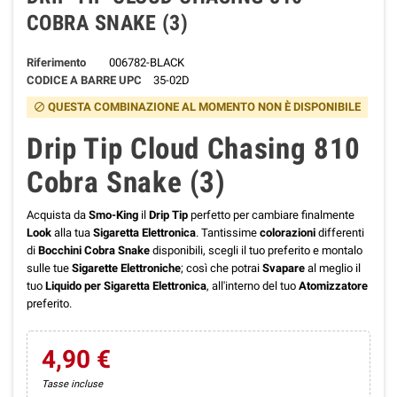
COBRA SNAKE (3)
Riferimento
006782-BLACK
CODICE A BARRE UPC
35-02D
QUESTA COMBINAZIONE AL MOMENTO NON È DISPONIBILE
block
Drip Tip Cloud Chasing 810
Cobra Snake (3)
Acquista da
Smo-King
il
Drip Tip
perfetto per cambiare finalmente
Look
alla tua
Sigaretta Elettronica
. Tantissime
colorazioni
differenti
di
Bocchini
Cobra Snake
disponibili, scegli il tuo preferito e montalo
sulle tue
Sigarette Elettroniche
; così che potrai
Svapare
al meglio il
tuo
Liquido per Sigaretta Elettronica
, all'interno del tuo
Atomizzatore
preferito.
4,90 €
Tasse incluse