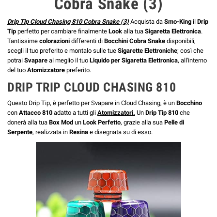
Cobra Snake (3)
Drip Tip Cloud Chasing 810 Cobra Snake (3)
Acquista da
Smo-King
il
Drip
Tip
perfetto per cambiare finalmente
Look
alla tua
Sigaretta Elettronica
.
Tantissime
colorazioni
differenti di
Bocchini
Cobra Snake
disponibili,
scegli il tuo preferito e montalo sulle tue
Sigarette Elettroniche
; così che
potrai
Svapare
al meglio il tuo
Liquido per Sigaretta Elettronica
, all'interno
del tuo
Atomizzatore
preferito.
DRIP TRIP CLOUD CHASING 810
Questo Drip Tip, è perfetto per Svapare in Cloud Chasing, è un
Bocchino
con
Attacco 810
adatto a tutti gli
Atomizzatori.
Un
Drip Tip 810
che
donerà alla tua
Box Mod
un
Look Perfetto
, grazie alla sua
Pelle di
Serpente
, realizzata in
Resina
e
disegnata su di esso.