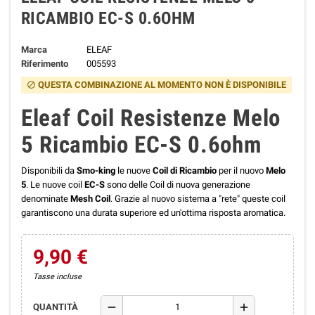
RICAMBIO EC-S 0.6OHM
Marca
ELEAF
Riferimento
005593
QUESTA COMBINAZIONE AL MOMENTO NON È DISPONIBILE
block
Eleaf Coil Resistenze Melo
5 Ricambio EC-S 0.6ohm
Disponibili da
Smo-king
le nuove
Coil di Ricambio
per il nuovo
Melo
5
. Le nuove coil
EC-S
sono delle Coil di nuova generazione
denominate
Mesh Coil
. Grazie al nuovo sistema a "rete" queste coil
garantiscono una durata superiore ed un'ottima risposta aromatica.
9,90 €
Tasse incluse
remove
add
QUANTITÀ