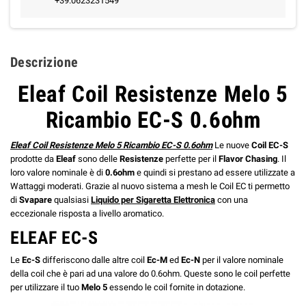
+39.0623231549
Descrizione
Eleaf Coil Resistenze Melo 5
Ricambio EC-S 0.6ohm
Eleaf Coil Resistenze Melo 5 Ricambio EC-S 0.6ohm
Le nuove
Coil EC-S
prodotte da
Eleaf
sono delle
Resistenze
perfette per il
Flavor Chasing
. Il
loro valore nominale è di
0.6ohm
e quindi si prestano ad essere utilizzate a
Wattaggi moderati. Grazie al nuovo sistema a mesh le Coil EC ti permetto
di
Svapare
qualsiasi
Liquido per Sigaretta Elettronica
con una
eccezionale risposta a livello aromatico.
ELEAF EC-S
Le
Ec-S
differiscono dalle altre coil
Ec-M
ed
Ec-N
per il valore nominale
della coil che è pari ad una valore do 0.6ohm. Queste sono le coil perfette
per utilizzare il tuo
Melo 5
essendo le coil fornite in dotazione.