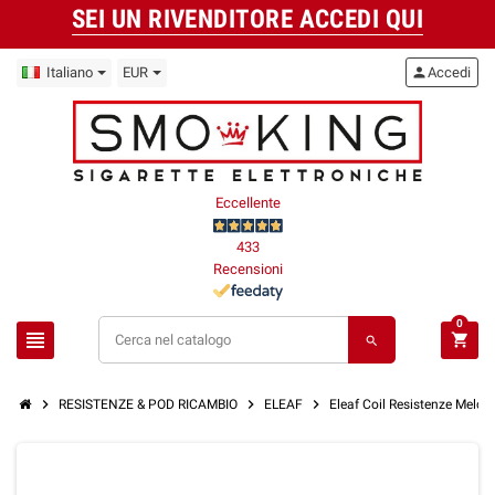
SEI UN RIVENDITORE ACCEDI QUI
Italiano
EUR
person
Accedi
Eccellente
433
Recensioni
0
view_headline
shopping_cart
search
chevron_right
chevron_right
chevron_right
RESISTENZE & POD RICAMBIO
ELEAF
Eleaf Coil Resistenze Melo