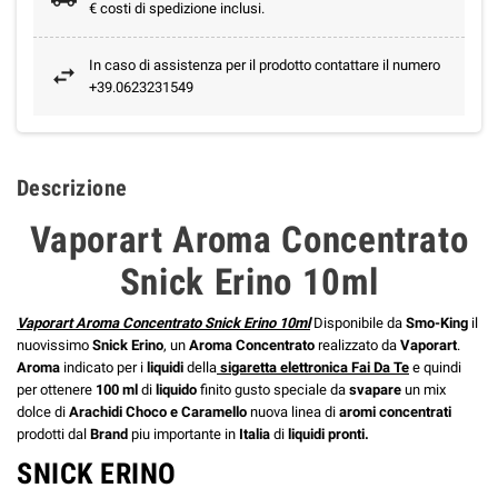
€ costi di spedizione inclusi.
In caso di assistenza per il prodotto contattare il numero
+39.0623231549
Descrizione
Vaporart Aroma Concentrato
Snick Erino 10ml
Vaporart Aroma Concentrato Snick Erino 10ml
Disponibile da
Smo-King
il
nuovissimo
Snick Erino
, un
Aroma Concentrato
realizzato da
Vaporart
.
Aroma
indicato per i
liquidi
della
sigaretta elettronica Fai Da Te
e quindi
per ottenere
100 ml
di
liquido
finito gusto speciale da
svapare
un mix
dolce di
Arachidi Choco e Caramello
nuova linea di
aromi concentrati
prodotti dal
Brand
piu importante in
Italia
di
liquidi pronti.
SNICK ERINO