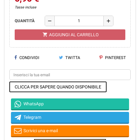
Tasse incluse
remove
add
QUANTITÀ
shopping_cart
AGGIUNGI AL CARRELLO
CONDIVIDI
TWITTA
PINTEREST
CLICCA PER SAPERE QUANDO DISPONIBILE
WhatsApp
Telegram
Scrivici una e-mail