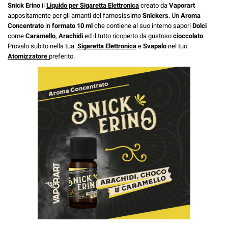
Snick Erino
il
Liquido per Sigaretta Elettronica
creato da
Vaporart
appositamente per gli amanti del famosissimo
Snickers
. Un
Aroma
Concentrato
in
formato 10 ml
che contiene al suo interno sapori
Dolci
come
Caramello
,
Arachidi
ed il tutto ricoperto da gustoso
cioccolato
.
Provalo subito nella tua
Sigaretta Elettronica
e
Svapalo
nel tuo
Atomizzatore
preferito.