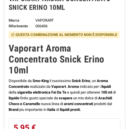
SNICK ERINO 10ML
Marca
VAPORART
Riferimento
006406
QUESTA COMBINAZIONE AL MOMENTO NON È DISPONIBILE
block
Vaporart Aroma
Concentrato Snick Erino
10ml
Disponibile da
Smo-King
il nuovissimo
Snick Erino
, un
Aroma
Concentrato
realizzato da
Vaporart
.
Aroma
indicato per i
liquidi
della
sigaretta elettronica Fai Da Te
e quindi per ottenere
100 ml
di
liquido
finito gusto speciale da
svapare
un mix dolce di
Arachidi
Choco e Caramello
nuova linea di
aromi concentrati
prodotti dal
Brand
piu importante in
Italia
di
liquidi pronti.
5,95 €