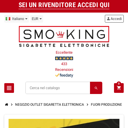
SEI UN RIVENDITORE ACCEDI QUI
Italiano
EUR
person
Accedi
Eccellente
433
Recensioni
0
view_headline
shopping_cart
search
chevron_right
chevron_right
chevron_right
NEGOZIO OUTLET SIGARETTA ELETTRONICA
FUORI PRODUZIONE