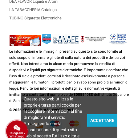
DEA FLAVOR Liquidi e Aromi
LA TABACCHERIA Catalogo
TUBINO Sigarette Elettroniche
Le informazioni e le immagini presenti su questo sito sono fornite al
solo scopo di informare gli utenti sulla natura dei prodotti e dei servizi
offerti. Non intendiamo in alcun modo promuovere la vendita di
dispositivi e liquidi per sigarette elettroniche. È importante ricordare che
l'uso di e-cig e prodotti correlati è destinato esclusivamente a persone
maggiorenni e fumatori. I prodotti per lo svapo sono proibiti ai minori di
legge. Per ulteriori informazioni e dettagli sulle normative vigenti, ti
invitiamo a contattare il numero verde
800554088
dell'Istituto Superiore
Questo sito web utilizza le
di Sanità.
proprie e terze parti cookie per
© 2026 KING SRL P.IVA 14060771004
raccogliere informazioni al fine
di migliorare il servizio.
ACCETTARE
Proseguendo con la
consultazione di questo sito
Telegram -
web si accetta l'utilizzo di tale
Whatsapp