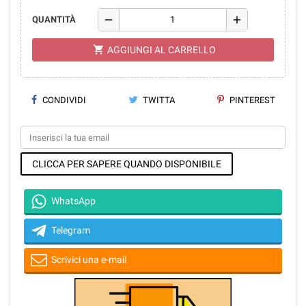
remove
add
QUANTITÀ
shopping_cart
AGGIUNGI AL CARRELLO
CONDIVIDI
TWITTA
PINTEREST
CLICCA PER SAPERE QUANDO DISPONIBILE
WhatsApp
Telegram
Scrivici una e-mail