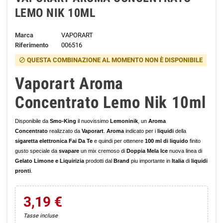
LEMO NIK 10ML
Marca
VAPORART
Riferimento
006516
QUESTA COMBINAZIONE AL MOMENTO NON È DISPONIBILE
block
Vaporart Aroma
Concentrato Lemo Nik 10ml
Disponibile da
Smo-King
il nuovissimo
Lemoninik
, un
Aroma
Concentrato
realizzato da
Vaporart
.
Aroma
indicato per i
liquidi
della
sigaretta elettronica Fai Da Te
e quindi per ottenere
100 ml di liquido
finito
gusto speciale da
svapare
un mix cremoso di
Doppia Mela Ice
nuova linea di
Gelato Limone e Liquirizia
prodotti dal
Brand
piu importante in
Italia
di
liquidi
pronti
.
3,19 €
Tasse incluse