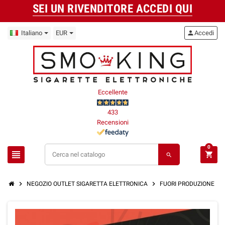
SEI UN RIVENDITORE ACCEDI QUI
Italiano
EUR
person
Accedi
Eccellente
433
Recensioni
0
view_headline
shopping_cart
search
chevron_right
chevron_right
chevron_right
NEGOZIO OUTLET SIGARETTA ELETTRONICA
FUORI PRODUZIONE