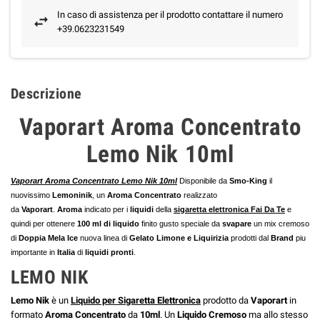
In caso di assistenza per il prodotto contattare il numero
+39.0623231549
Descrizione
Vaporart Aroma Concentrato
Lemo Nik 10ml
Vaporart Aroma Concentrato Lemo Nik 10ml
Disponibile da
Smo-King
il
nuovissimo
Lemoninik
, un
Aroma Concentrato
realizzato
da
Vaporart
.
Aroma
indicato per i
liquidi
della
sigaretta elettronica Fai Da Te
e
quindi per ottenere
100 ml di liquido
finito gusto speciale da
svapare
un mix cremoso
di
Doppia Mela Ice
nuova linea di
Gelato Limone e Liquirizia
prodotti dal
Brand
piu
importante in
Italia
di
liquidi pronti
.
LEMO NIK
Lemo Nik
è un
Liquido per Sigaretta Elettronica
prodotto da
Vaporart
in
formato
Aroma Concentrato
da
10ml
. Un
Liquido Cremoso
ma allo stesso