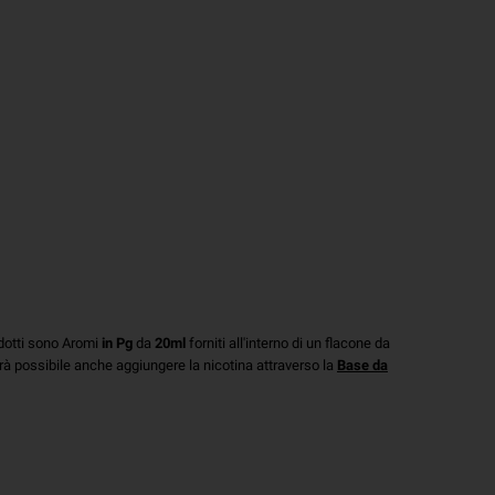
odotti sono Aromi
in Pg
da
20ml
forniti all'interno di un flacone da
à possibile anche aggiungere la nicotina attraverso la
Base da