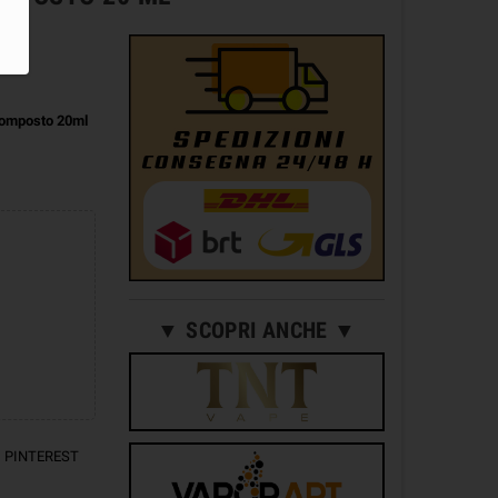
omposto 20ml
▼ SCOPRI ANCHE ▼
PINTEREST