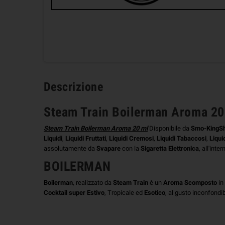
Descrizione
Steam Train Boilerman Aroma 20
Steam Train Boilerman Aroma 20 ml
Disponibile da
Smo-KingS
Liquidi
,
Liquidi Fruttati
,
Liquidi Cremosi
,
Liquidi Tabaccosi
,
Liquid
assolutamente da
Svapare
con la
Sigaretta Elettronica
, all'inte
BOILERMAN
Boilerman
, realizzato da
Steam Train
è un
Aroma Scomposto
in
Cocktail super Estivo
, Tropicale ed
Esotico
, al gusto inconfondib