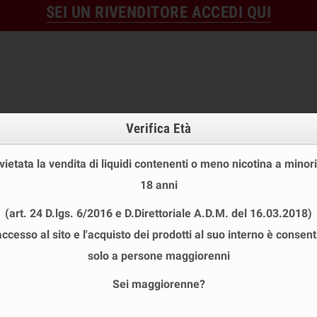
SEI UN RIVENDITORE ACCEDI QUI
Verifica Età
 vietata la vendita di liquidi contenenti o meno nicotina a minori
18 anni
OFFERTE
DISPOSABLE
TPD
(art. 24 D.lgs. 6/2016 e D.Direttoriale A.D.M. del 16.03.2018)
 STOCK
USA E GETTA
LIQUIDI PRONTI
SHOT E MIN
accesso al sito e l'acquisto dei prodotti al suo interno è consent
FUORI PRODUZIONE
chevron_right
Steam Train Boilerman Aroma Scomposto 20 
solo a persone maggiorenni
Sei maggiorenne?
STEAM TRAIN BOILERMAN AROMA SCO