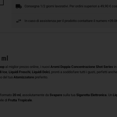
Consegna 1/2 giorni lavorativi. Per ordini superiori a 49,90 € cos
In caso di assistenza per il prodotto contattare il numero +39
 ml
hop
al miglior prezzo online, i nuovi
Aromi Doppia Concentrazione Shot Series
in
i Ice
,
Liquidi Freschi
,
Liquidi Dolci
, pronti a soddisfare tutti i gusti, perfetti anch
rno del tuo
Atomizzatore
preferito.
 formato
20 ml
, assolutamente da
Svapare
sulla tua
Sigaretta Elettronica
. Un
Li
ile di
Frutta Tropicale
.