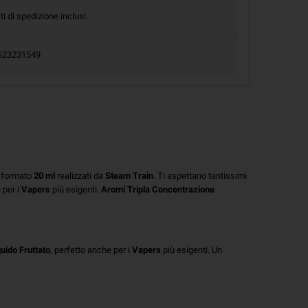
ti di spedizione inclusi.
.0623231549
 formato
20 ml
realizzati da
Steam Train
. Ti aspettano tantissimi
e per i
Vapers
più esigenti.
Aromi Tripla Concentrazione
quido Fruttato
, perfetto anche per i
Vapers
più esigenti. Un