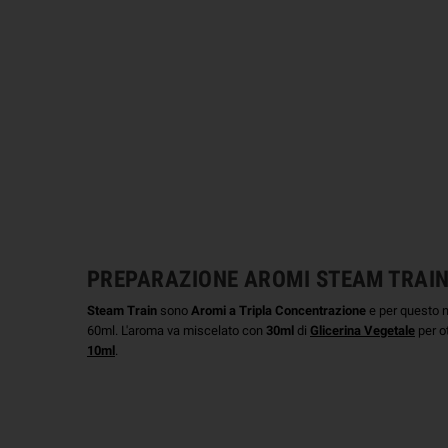
PREPARAZIONE AROMI STEAM TRAI
Steam Train
sono
Aromi a Tripla Concentrazione
e per questo n
60ml. L'aroma va miscelato con
30ml
di
Glicerina Vegetale
per ot
10ml
.