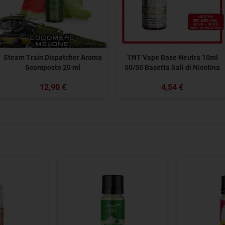
Steam Train Dispatcher Aroma
TNT Vape Base Neutra 10ml
Scomposto 20 ml
50/50 Basetta Sali di Nicotina
12,90 €
4,54 €