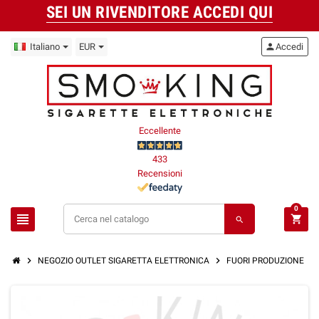
SEI UN RIVENDITORE ACCEDI QUI
Italiano
EUR
person
Accedi
Eccellente
433
Recensioni
0
view_headline
shopping_cart
search
chevron_right
chevron_right
chevron_right
NEGOZIO OUTLET SIGARETTA ELETTRONICA
FUORI PRODUZIONE