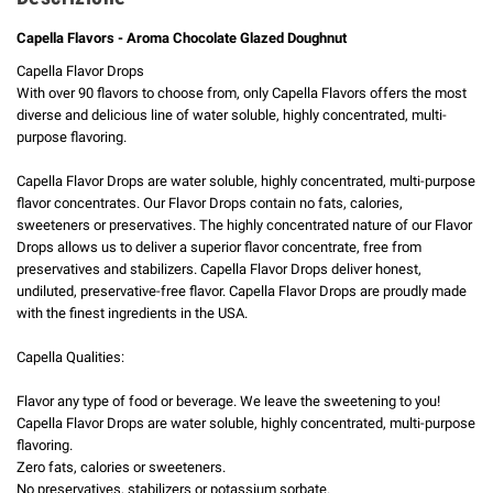
Capella Flavors - Aroma Chocolate Glazed Doughnut
Capella Flavor Drops
With over 90 flavors to choose from, only Capella Flavors offers the most
diverse and delicious line of water soluble, highly concentrated, multi-
purpose flavoring.
Capella Flavor Drops are water soluble, highly concentrated, multi-purpose
flavor concentrates. Our Flavor Drops contain no fats, calories,
sweeteners or preservatives. The highly concentrated nature of our Flavor
Drops allows us to deliver a superior flavor concentrate, free from
preservatives and stabilizers. Capella Flavor Drops deliver honest,
undiluted, preservative-free flavor. Capella Flavor Drops are proudly made
with the finest ingredients in the USA.
Capella Qualities:
Flavor any type of food or beverage. We leave the sweetening to you!
Capella Flavor Drops are water soluble, highly concentrated, multi-purpose
flavoring.
Zero fats, calories or sweeteners.
No preservatives, stabilizers or potassium sorbate.