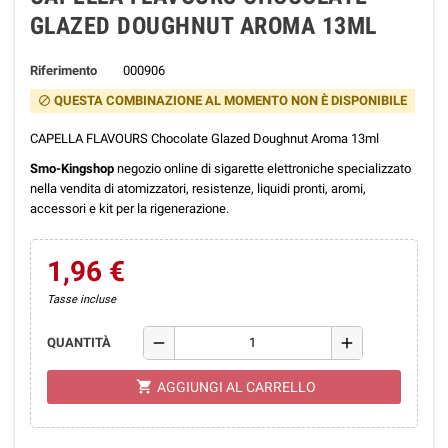
GLAZED DOUGHNUT AROMA 13ML
Riferimento
000906
QUESTA COMBINAZIONE AL MOMENTO NON È DISPONIBILE
block
CAPELLA FLAVOURS Chocolate Glazed Doughnut Aroma 13ml
Smo-Kingshop
negozio online di sigarette elettroniche specializzato
nella vendita di atomizzatori, resistenze, liquidi pronti, aromi,
accessori e kit per la rigenerazione.
1,96 €
Tasse incluse
remove
add
QUANTITÀ
shopping_cart
AGGIUNGI AL CARRELLO