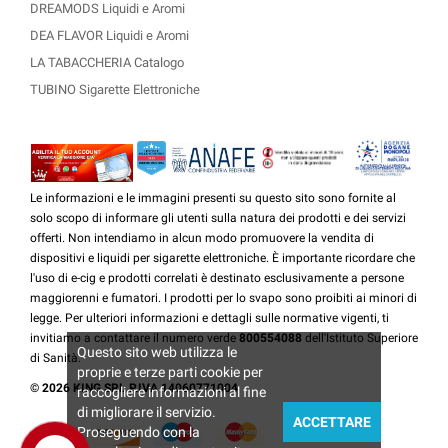
DREAMODS Liquidi e Aromi
DEA FLAVOR Liquidi e Aromi
LA TABACCHERIA Catalogo
TUBINO Sigarette Elettroniche
Le informazioni e le immagini presenti su questo sito sono fornite al
solo scopo di informare gli utenti sulla natura dei prodotti e dei servizi
offerti. Non intendiamo in alcun modo promuovere la vendita di
dispositivi e liquidi per sigarette elettroniche. È importante ricordare che
l'uso di e-cig e prodotti correlati è destinato esclusivamente a persone
maggiorenni e fumatori. I prodotti per lo svapo sono proibiti ai minori di
legge. Per ulteriori informazioni e dettagli sulle normative vigenti, ti
invitiamo a contattare il numero verde
800554088
dell'Istituto Superiore
Questo sito web utilizza le
di Sanità.
proprie e terze parti cookie per
© 2026 KING SRL P.IVA 14060771004
raccogliere informazioni al fine
di migliorare il servizio.
ACCETTARE
Proseguendo con la