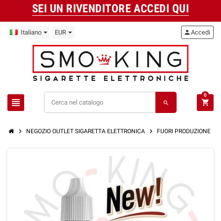
SEI UN RIVENDITORE ACCEDI QUI
Italiano
EUR
person
Accedi
0
view_headline
shopping_cart
search
chevron_right
chevron_right
chevron_right
NEGOZIO OUTLET SIGARETTA ELETTRONICA
FUORI PRODUZIONE