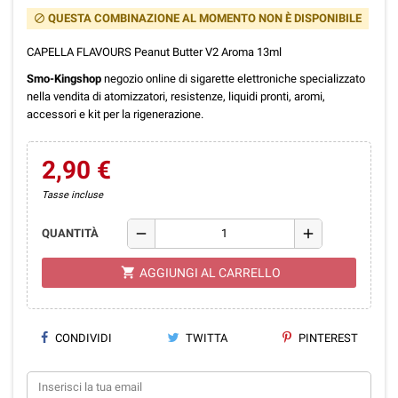
QUESTA COMBINAZIONE AL MOMENTO NON È DISPONIBILE
block
CAPELLA FLAVOURS Peanut Butter V2 Aroma 13ml
Smo-Kingshop
negozio online di sigarette elettroniche specializzato
nella vendita di atomizzatori, resistenze, liquidi pronti, aromi,
accessori e kit per la rigenerazione.
2,90 €
Tasse incluse
remove
add
QUANTITÀ
shopping_cart
AGGIUNGI AL CARRELLO
CONDIVIDI
TWITTA
PINTEREST