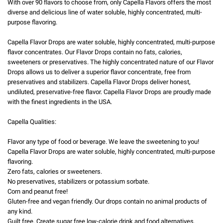
With over 90 flavors to choose from, only Capella Flavors offers the most
diverse and delicious line of water soluble, highly concentrated, multi-
purpose flavoring.
Capella Flavor Drops are water soluble, highly concentrated, multi-purpose
flavor concentrates. Our Flavor Drops contain no fats, calories,
sweeteners or preservatives. The highly concentrated nature of our Flavor
Drops allows us to deliver a superior flavor concentrate, free from
preservatives and stabilizers. Capella Flavor Drops deliver honest,
undiluted, preservative-free flavor. Capella Flavor Drops are proudly made
with the finest ingredients in the USA.
Capella Qualities:
Flavor any type of food or beverage. We leave the sweetening to you!
Capella Flavor Drops are water soluble, highly concentrated, multi-purpose
flavoring.
Zero fats, calories or sweeteners.
No preservatives, stabilizers or potassium sorbate.
Corn and peanut free!
Gluten-free and vegan friendly. Our drops contain no animal products of
any kind.
Guilt free. Create sugar free low-calorie drink and food alternatives.