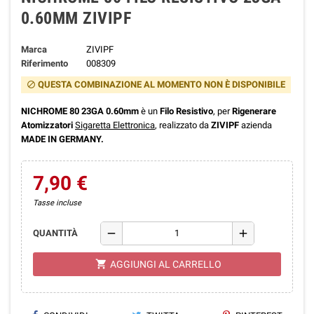
0.60MM ZIVIPF
Marca
ZIVIPF
Riferimento
008309
QUESTA COMBINAZIONE AL MOMENTO NON È DISPONIBILE
block
NICHROME 80
23GA 0.60mm
è un
Filo Resistivo
, per
Rigenerare
Atomizzatori
Sigaretta Elettronica
,
realizzato da
ZIVIPF
azienda
MADE IN GERMANY.
7,90 €
Tasse incluse
remove
add
QUANTITÀ
shopping_cart
AGGIUNGI AL CARRELLO