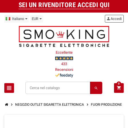
SEI UN RIVENDITORE ACCEDI QUI
Italiano
EUR
person
Accedi
Eccellente
433
Recensioni
0
view_headline
shopping_cart
search
chevron_right
chevron_right
chevron_right
NEGOZIO OUTLET SIGARETTA ELETTRONICA
FUORI PRODUZIONE