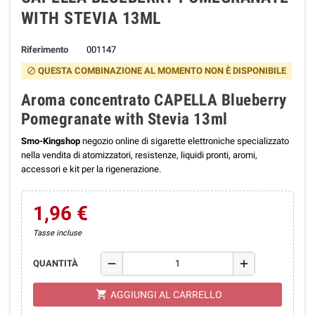
WITH STEVIA 13ML
Riferimento
001147
QUESTA COMBINAZIONE AL MOMENTO NON È DISPONIBILE
block
Aroma concentrato CAPELLA Blueberry
Pomegranate with Stevia 13ml
Smo-Kingshop
negozio online di sigarette elettroniche specializzato
nella vendita di atomizzatori, resistenze, liquidi pronti, aromi,
accessori e kit per la rigenerazione.
1,96 €
Tasse incluse
remove
add
QUANTITÀ
shopping_cart
AGGIUNGI AL CARRELLO