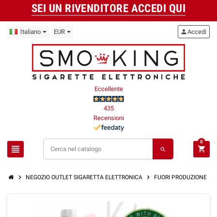
SEI UN RIVENDITORE ACCEDI QUI
Italiano
EUR
person
Accedi
Eccellente
435
Recensioni
0
view_headline
shopping_cart
search
chevron_right
chevron_right
chevron_right
NEGOZIO OUTLET SIGARETTA ELETTRONICA
FUORI PRODUZIONE