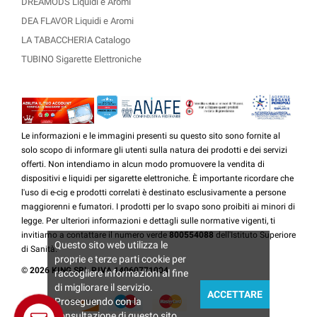
DREAMODS Liquidi e Aromi
DEA FLAVOR Liquidi e Aromi
LA TABACCHERIA Catalogo
TUBINO Sigarette Elettroniche
Le informazioni e le immagini presenti su questo sito sono fornite al
solo scopo di informare gli utenti sulla natura dei prodotti e dei servizi
offerti. Non intendiamo in alcun modo promuovere la vendita di
dispositivi e liquidi per sigarette elettroniche. È importante ricordare che
l'uso di e-cig e prodotti correlati è destinato esclusivamente a persone
maggiorenni e fumatori. I prodotti per lo svapo sono proibiti ai minori di
legge. Per ulteriori informazioni e dettagli sulle normative vigenti, ti
invitiamo a contattare il numero verde
800554088
dell'Istituto Superiore
Questo sito web utilizza le
di Sanità.
proprie e terze parti cookie per
© 2026 KING SRL P.IVA 14060771004
raccogliere informazioni al fine
di migliorare il servizio.
ACCETTARE
Proseguendo con la
consultazione di questo sito