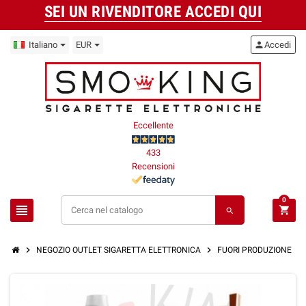
SEI UN RIVENDITORE ACCEDI QUI
Italiano
EUR
person
Accedi
Eccellente
433
Recensioni
0
view_headline
shopping_cart
search
chevron_right
chevron_right
chevron_right
NEGOZIO OUTLET SIGARETTA ELETTRONICA
FUORI PRODUZIONE