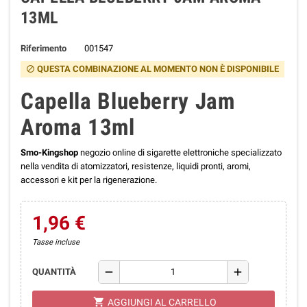
13ML
Riferimento
001547
QUESTA COMBINAZIONE AL MOMENTO NON È DISPONIBILE
block
Capella Blueberry Jam
Aroma 13ml
Smo-Kingshop
negozio online di sigarette elettroniche specializzato
nella vendita di atomizzatori, resistenze, liquidi pronti, aromi,
accessori e kit per la rigenerazione.
1,96 €
Tasse incluse
remove
add
QUANTITÀ
shopping_cart
AGGIUNGI AL CARRELLO