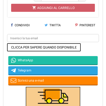
shopping_cart
AGGIUNGI AL CARRELLO
CONDIVIDI
TWITTA
PINTEREST
CLICCA PER SAPERE QUANDO DISPONIBILE
WhatsApp
Telegram
Scrivici una e-mail