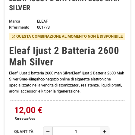
SILVER
Marca
ELEAF
Riferimento
001773
QUESTA COMBINAZIONE AL MOMENTO NON È DISPONIBILE
block
Eleaf Ijust 2 Batteria 2600
Mah Silver
Eleaf iJust 2 batteria 2600 mah SilverEleaf Ijust 2 Batteria 2600 Mah
Silver
Smo-Kingshop
negozio online di sigarette elettroniche
specializzato nella vendita di atomizzatori, resistenze, liquidi pronti,
aromi, accessori e kit per la rigenerazione.
12,00 €
Tasse incluse
remove
add
QUANTITÀ