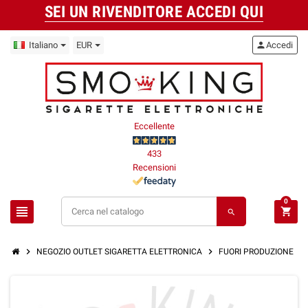
SEI UN RIVENDITORE ACCEDI QUI
Italiano
EUR
person
Accedi
Eccellente
433
Recensioni
0
view_headline
shopping_cart
search
chevron_right
chevron_right
chevron_right
NEGOZIO OUTLET SIGARETTA ELETTRONICA
FUORI PRODUZIONE