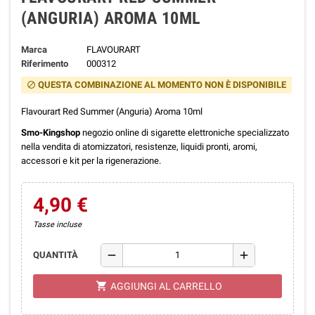
(ANGURIA) AROMA 10ML
Marca
FLAVOURART
Riferimento
000312
QUESTA COMBINAZIONE AL MOMENTO NON È DISPONIBILE
block
Flavourart Red Summer (Anguria) Aroma 10ml
Smo-Kingshop
negozio online di sigarette elettroniche specializzato
nella vendita di atomizzatori, resistenze, liquidi pronti, aromi,
accessori e kit per la rigenerazione.
4,90 €
Tasse incluse
remove
add
QUANTITÀ
shopping_cart
AGGIUNGI AL CARRELLO