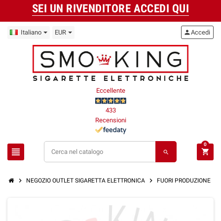
SEI UN RIVENDITORE ACCEDI QUI
Italiano
EUR
person
Accedi
Eccellente
433
Recensioni
0
view_headline
shopping_cart
search
chevron_right
chevron_right
chevron_right
NEGOZIO OUTLET SIGARETTA ELETTRONICA
FUORI PRODUZIONE