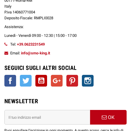
00171-Roma-RM
Italy
P.iva 14060771004
Deposito Fiscale: RMPLI0028
Assistenza:
Lunedì - Venerdì 09:00 - 12:30 | 15:00 - 17:00
Tel:
+39.0623231549
Email:
info@smo-king.it
SEGUICI SUGLI ALTRI SOCIAL
Facebook
Twitter
YouTube
Google+
Pinterest
Instagram
NEWSLETTER
OK
Puoi annullare l'iscrizione in ogni momento. A questo scopo, cerca le info di