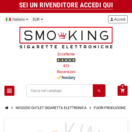
SEI UN RIVENDITORE ACCEDI QUI
Italiano
EUR
person
Accedi
Eccellente
433
Recensioni
0
view_headline
shopping_cart
search
chevron_right
chevron_right
chevron_right
NEGOZIO OUTLET SIGARETTA ELETTRONICA
FUORI PRODUZIONE