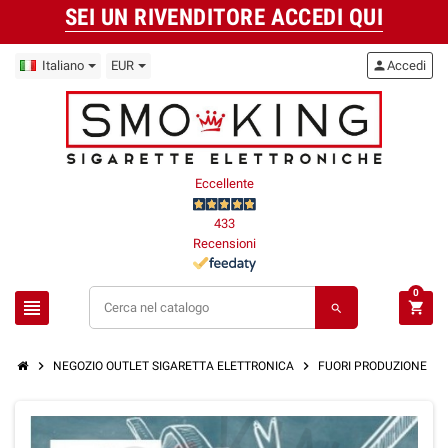
SEI UN RIVENDITORE ACCEDI QUI
Italiano
EUR
person
Accedi
Eccellente
433
Recensioni
0
view_headline
shopping_cart
search
chevron_right
chevron_right
chevron_right
NEGOZIO OUTLET SIGARETTA ELETTRONICA
FUORI PRODUZIONE