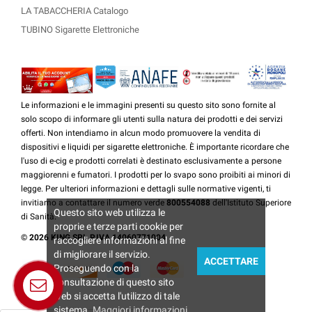
LA TABACCHERIA Catalogo
TUBINO Sigarette Elettroniche
Le informazioni e le immagini presenti su questo sito sono fornite al
solo scopo di informare gli utenti sulla natura dei prodotti e dei servizi
offerti. Non intendiamo in alcun modo promuovere la vendita di
dispositivi e liquidi per sigarette elettroniche. È importante ricordare che
l'uso di e-cig e prodotti correlati è destinato esclusivamente a persone
maggiorenni e fumatori. I prodotti per lo svapo sono proibiti ai minori di
legge. Per ulteriori informazioni e dettagli sulle normative vigenti, ti
invitiamo a contattare il numero verde
800554088
dell'Istituto Superiore
Questo sito web utilizza le
di Sanità.
proprie e terze parti cookie per
© 2026 KING SRL P.IVA 14060771004
raccogliere informazioni al fine
di migliorare il servizio.
ACCETTARE
Proseguendo con la
consultazione di questo sito
Telegram -
web si accetta l'utilizzo di tale
Whatsapp
sistema.
Maggiori informazioni