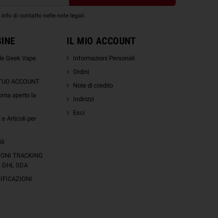
nfo di contatto nelle note legali.
GINE
IL MIO ACCOUNT
ale Geek Vape
Informazioni Personali
Ordini
 TUO ACCOUNT
Note di credito
oma aperto la
Indirizzi
Esci
e Articoli per
li
IONI TRACKING
S DHL SDA
FICAZIONI