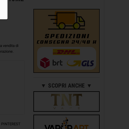
a vendita di
erazione.
▼ SCOPRI ANCHE ▼
PINTEREST