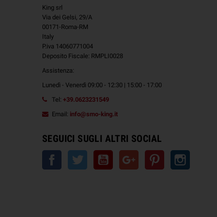
King srl
Via dei Gelsi, 29/A
00171-Roma-RM
Italy
P.iva 14060771004
Deposito Fiscale: RMPLI0028
Assistenza:
Lunedì - Venerdì 09:00 - 12:30 | 15:00 - 17:00
Tel:
+39.0623231549
Email:
info@smo-king.it
SEGUICI SUGLI ALTRI SOCIAL
Facebook
Twitter
YouTube
Google+
Pinterest
Instagra