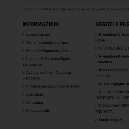
Puoi annullare l'iscrizione in ogni momento. A questo scopo, cerca le i
INFORMAZIONI
NEGOZI E PA
Lavora con noi
Rivenditore Uffici
Roma
Termini e condizioni d'uso
VERIFICA ORA IL
Metodi Di Pagamento Online
Rivenditore Kiwi R
Ingrosso & Fornitura Sigarette
Domenica
Elettroniche
Ingrosso Tabacchi 
Assistenza Clienti Sigaretta
Fumatori
Elettronica
Negozi e pagine uti
Informativa sulla privacy e GDPR
m
CERCARE SPEDIZ
Spedizioni
GLS BARTOLINI UP
Contattaci
DOWNLOAD CERTI
Mappa del sito
PRODOTTI
I nostri negozi