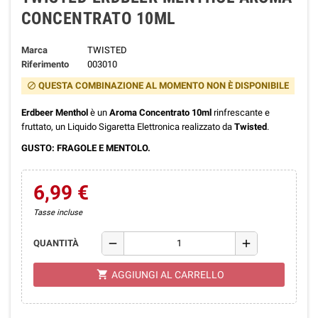
CONCENTRATO 10ML
Marca
TWISTED
Riferimento
003010
QUESTA COMBINAZIONE AL MOMENTO NON È DISPONIBILE
block
Erdbeer Menthol
è un
Aroma Concentrato 10ml
rinfrescante e
fruttato, un Liquido Sigaretta Elettronica realizzato da
Twisted
.
GUSTO: FRAGOLE E MENTOLO.
6,99 €
Tasse incluse
remove
add
QUANTITÀ
shopping_cart
AGGIUNGI AL CARRELLO