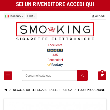
SEI UN RIVENDITORE ACCEDI QUI
Italiano
EUR
person
Accedi
Eccellente
435
Recensioni
0
view_headline
shopping_cart
search
chevron_right
chevron_right
chevron_right
NEGOZIO OUTLET SIGARETTA ELETTRONICA
FUORI PRODUZIONE