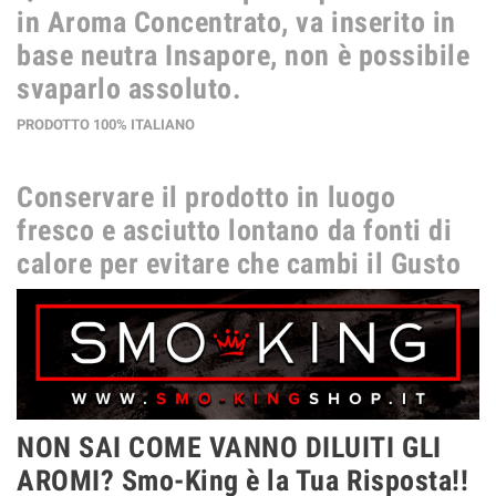
in
Aroma Concentrato
, va inserito in
base neutra Insapore, non è possibile
svaparlo assoluto.
PRODOTTO 100% ITALIANO
Conservare il prodotto in luogo
fresco e asciutto lontano da fonti di
calore per evitare che cambi il Gusto
NON SAI COME VANNO DILUITI GLI
AROMI? Smo-King è la Tua Risposta!!