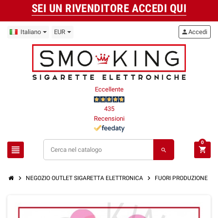
SEI UN RIVENDITORE ACCEDI QUI
Italiano
EUR
person
Accedi
Eccellente
435
Recensioni
0
view_headline
shopping_cart
search
chevron_right
chevron_right
chevron_right
NEGOZIO OUTLET SIGARETTA ELETTRONICA
FUORI PRODUZIONE