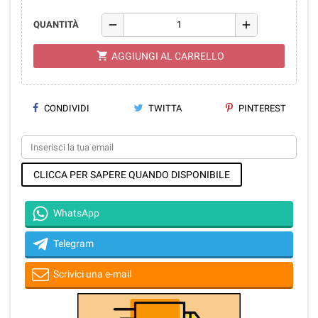
remove
add
QUANTITÀ
shopping_cart
AGGIUNGI AL CARRELLO
CONDIVIDI
TWITTA
PINTEREST
CLICCA PER SAPERE QUANDO DISPONIBILE
WhatsApp
Telegram
Scrivici una e-mail