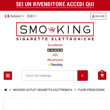
SEI UN RIVENDITORE ACCEDI QUI
Italiano
EUR
person
Accedi
Eccellente
432
Recensioni
0
view_headline
shopping_cart
search
chevron_right
chevron_right
chevron_right
NEGOZIO OUTLET SIGARETTA ELETTRONICA
FUORI PRODUZIONE