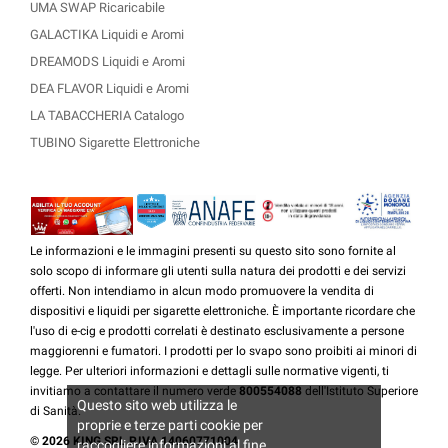
UMA SWAP Ricaricabile
GALACTIKA Liquidi e Aromi
DREAMODS Liquidi e Aromi
DEA FLAVOR Liquidi e Aromi
LA TABACCHERIA Catalogo
TUBINO Sigarette Elettroniche
Le informazioni e le immagini presenti su questo sito sono fornite al
solo scopo di informare gli utenti sulla natura dei prodotti e dei servizi
offerti. Non intendiamo in alcun modo promuovere la vendita di
dispositivi e liquidi per sigarette elettroniche. È importante ricordare che
l'uso di e-cig e prodotti correlati è destinato esclusivamente a persone
maggiorenni e fumatori. I prodotti per lo svapo sono proibiti ai minori di
legge. Per ulteriori informazioni e dettagli sulle normative vigenti, ti
invitiamo a contattare il numero verde
800554088
dell'Istituto Superiore
Questo sito web utilizza le
di Sanità.
proprie e terze parti cookie per
© 2026 KING SRL P.IVA 14060771004
raccogliere informazioni al fine