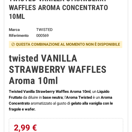
WAFFLES AROMA CONCENTRATO
10ML
Marca
TWISTED
Riferimento
000569
QUESTA COMBINAZIONE AL MOMENTO NON È DISPONIBILE
block
twisted VANILLA
STRAWBERRY WAFFLES
Aroma 10ml
Twisted Vanilla Strawberry Waffles Aroma 10ml
, un
Liquido
Fruttato
da diluire in
base neutra
; l'
Aroma Twisted
è un
Aroma
Concentrato
aromatizzato al gusto di
gelato alla vaniglia con le
fragole e wafer.
2,99 €