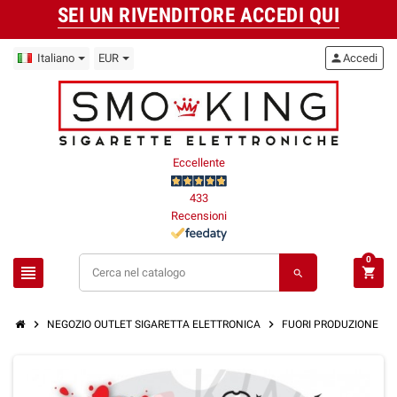
SEI UN RIVENDITORE ACCEDI QUI
Italiano
EUR
person
Accedi
Eccellente
433
Recensioni
0
view_headline
shopping_cart
search
chevron_right
chevron_right
chevron_right
NEGOZIO OUTLET SIGARETTA ELETTRONICA
FUORI PRODUZIONE