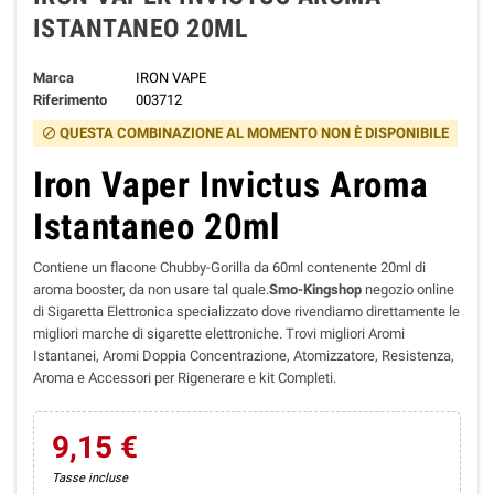
ISTANTANEO 20ML
Marca
IRON VAPE
Riferimento
003712
QUESTA COMBINAZIONE AL MOMENTO NON È DISPONIBILE
block
Iron Vaper Invictus Aroma
Istantaneo 20ml
Contiene un flacone Chubby-Gorilla da 60ml contenente 20ml di
aroma booster, da non usare tal quale.
Smo-Kingshop
negozio online
di Sigaretta Elettronica specializzato dove rivendiamo direttamente le
migliori marche di sigarette elettroniche. Trovi migliori Aromi
Istantanei, Aromi Doppia Concentrazione, Atomizzatore, Resistenza,
Aroma e Accessori per Rigenerare e kit Completi.
9,15 €
Tasse incluse