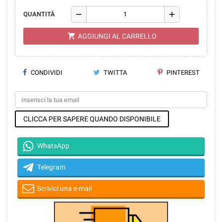
remove
add
QUANTITÀ
shopping_cart
AGGIUNGI AL CARRELLO
CONDIVIDI
TWITTA
PINTEREST
CLICCA PER SAPERE QUANDO DISPONIBILE
WhatsApp
Telegram
Scrivici una e-mail