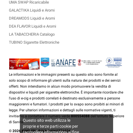
UMA SWAP Ricaricabile
GALACTIKA Liquidi e Aromi
DREAMODS Liquidi e Aromi
DEA FLAVOR Liquidi e Aromi
LA TABACCHERIA Catalogo
TUBINO Sigarette Elettroniche
Le informazioni e le immagini presenti su questo sito sono fornite al
solo scopo di informare gli utenti sulla natura dei prodotti e dei servizi
offerti. Non intendiamo in alcun modo promuovere la vendita di
dispositivi e liquidi per sigarette elettroniche. È importante ricordare che
l'uso di e-cig e prodotti correlati è destinato esclusivamente a persone
maggiorenni e fumatori. I prodotti per lo svapo sono proibiti ai minori di
legge. Per ulteriori informazioni e dettagli sulle normative vigenti, ti
invitiamo a contattare il numero verde
800554088
dell'Istituto Superiore
Questo sito web utilizza le
di Sanità.
proprie e terze parti cookie per
© 2026 KING SRL P.IVA 14060771004
raccogliere informazioni al fine