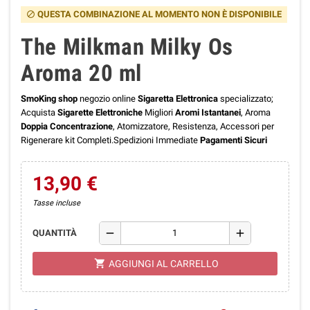
QUESTA COMBINAZIONE AL MOMENTO NON È DISPONIBILE
block
The Milkman Milky Os
Aroma 20 ml
SmoKing shop
negozio online
Sigaretta Elettronica
specializzato;
Acquista
Sigarette Elettroniche
Migliori
Aromi Istantanei
, Aroma
Doppia Concentrazione
, Atomizzatore, Resistenza, Accessori per
Rigenerare kit Completi.Spedizioni Immediate
Pagamenti Sicuri
13,90 €
Tasse incluse
remove
add
QUANTITÀ
shopping_cart
AGGIUNGI AL CARRELLO