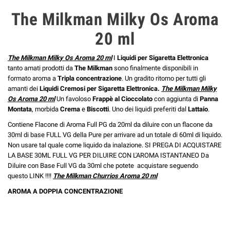
The Milkman Milky Os Aroma
20 ml
The Milkman Milky Os Aroma 20 ml
I
Liquidi per Sigaretta Elettronica
tanto amati prodotti da
The Milkman
sono finalmente disponibili in
formato aroma a
Tripla concentrazione
. Un gradito ritorno per tutti gli
amanti dei
Liquidi Cremosi per Sigaretta Elettronica.
The Milkman Milky
Os Aroma 20 ml
Un favoloso
Frappè al Cioccolato
con aggiunta di
Panna
Montata
, morbida
Crema
e
Biscotti
. Uno dei liquidi preferiti dal
Lattaio
.
Contiene Flacone di Aroma Full PG da 20ml da diluire con un flacone da
30ml di base
FULL VG della Pure
per arrivare ad un totale di 60ml di liquido.
Non usare tal quale come liquido da inalazione. SI PREGA DI ACQUISTARE
LA BASE 30ML FULL VG PER DILUIRE CON L'AROMA ISTANTANEO Da
Diluire con Base Full VG da 30ml che potete acquistare seguendo
questo
LINK
!!!!
The Milkman Churrios Aroma 20 ml
AROMA A DOPPIA CONCENTRAZIONE