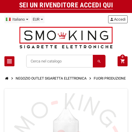
SEI UN RIVENDITORE ACCEDI QUI
Italiano
EUR
person
Accedi
0
view_headline
shopping_cart
search
chevron_right
chevron_right
chevron_right
NEGOZIO OUTLET SIGARETTA ELETTRONICA
FUORI PRODUZIONE