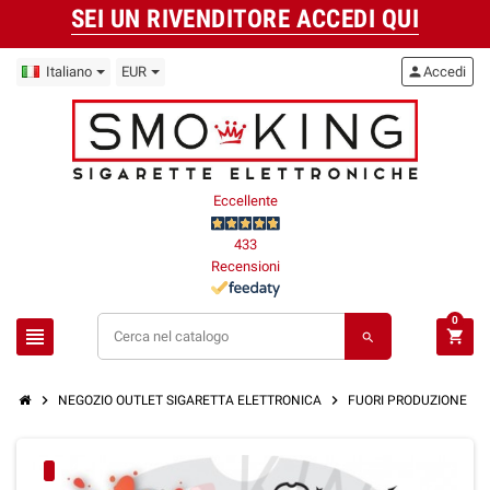
SEI UN RIVENDITORE ACCEDI QUI
Italiano
EUR
person
Accedi
Eccellente
433
Recensioni
0
view_headline
shopping_cart
search
chevron_right
chevron_right
chevron_right
NEGOZIO OUTLET SIGARETTA ELETTRONICA
FUORI PRODUZIONE