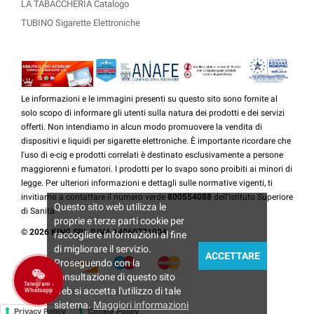
LA TABACCHERIA Catalogo
TUBINO Sigarette Elettroniche
Le informazioni e le immagini presenti su questo sito sono fornite al
solo scopo di informare gli utenti sulla natura dei prodotti e dei servizi
offerti. Non intendiamo in alcun modo promuovere la vendita di
dispositivi e liquidi per sigarette elettroniche. È importante ricordare che
l'uso di e-cig e prodotti correlati è destinato esclusivamente a persone
maggiorenni e fumatori. I prodotti per lo svapo sono proibiti ai minori di
legge. Per ulteriori informazioni e dettagli sulle normative vigenti, ti
invitiamo a contattare il numero verde
800554088
dell'Istituto Superiore
Questo sito web utilizza le
di Sanità.
proprie e terze parti cookie per
© 2026 KING SRL P.IVA 14060771004
raccogliere informazioni al fine
di migliorare il servizio.
ACCETTARE
Proseguendo con la
consultazione di questo sito
Telegram -
web si accetta l'utilizzo di tale
Whatsapp
sistema.
Maggiori informazioni
Privacy Policy
Cookie Policy