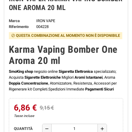
ONE AROMA 20 ML
Marca
IRON VAPE
Riferimento
004228
QUESTA COMBINAZIONE AL MOMENTO NON È DISPONIBILE
block
Karma Vaping Bomber One
Aroma 20 ml
SmoKing shop
negozio online
Sigaretta Elettronica
specializzato;
Acquista
Sigarette Elettroniche
Migliori
Aromi Istantanei
, Aroma
Doppia Concentrazione
, Atomizzatore, Resistenza, Accessori per
Rigenerare kit Completi.Spedizioni Immediate
Pagamenti Sicuri
6,86 €
9,15 €
Tasse incluse
remove
add
QUANTITÀ