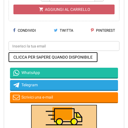
shopping_cart
AGGIUNGI AL CARRELLO
CONDIVIDI
TWITTA
PINTEREST
CLICCA PER SAPERE QUANDO DISPONIBILE
WhatsApp
Telegram
Scrivici una e-mail