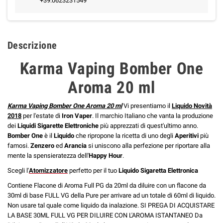
+39.0623231549
Descrizione
Karma Vaping Bomber One
Aroma 20 ml
Karma Vaping Bomber One Aroma 20 ml
Vi presentiamo il
Liquido Novità
2018
per l'estate di
Iron Vaper
. Il marchio Italiano che vanta la produzione
dei
Liquidi Sigarette Elettroniche
più apprezzati di quest'ultimo anno.
Bomber One
è il
Liquido
che ripropone la ricetta di uno degli
Aperitivi
più
famosi.
Zenzero
ed
Arancia
si uniscono alla perfezione per riportare alla
mente la spensieratezza dell'
Happy Hour
.
Scegli l'
Atomizzatore
perfetto per il tuo
Liquido Sigaretta Elettronica
Contiene Flacone di Aroma Full PG da 20ml da diluire con un flacone da
30ml di base
FULL VG della Pure
per arrivare ad un totale di 60ml di liquido.
Non usare tal quale come liquido da inalazione. SI PREGA DI ACQUISTARE
LA BASE 30ML FULL VG PER DILUIRE CON L'AROMA ISTANTANEO Da