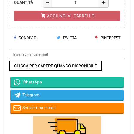
remove
add
QUANTITÀ
shopping_cart
AGGIUNGI AL CARRELLO
CONDIVIDI
TWITTA
PINTEREST
CLICCA PER SAPERE QUANDO DISPONIBILE
WhatsApp
Telegram
Scrivici una e-mail