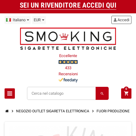
SEI UN RIVENDITORE ACCEDI QUI
Italiano
EUR
person
Accedi
Eccellente
433
Recensioni
0
view_headline
shopping_cart
search
chevron_right
chevron_right
chevron_right
NEGOZIO OUTLET SIGARETTA ELETTRONICA
FUORI PRODUZIONE