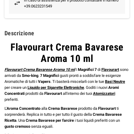
In caso di assistenza per il prodotto contattare il numero
+39.0623231549
Descrizione
Flavourart Crema Bavarese
Aroma 10 ml
Flavourart Crema Bavarese Aroma 10 ml
I
Magnifici 7
di
Flavourart
sono
arrivati da
Smo-king
.
7 Magnifici
gusti pronti a soddisfare le esigenze
Aromatiche di tutti i
Vapers
. Ti basterà miscelarli con le tue
Basi Neutre
per creare un
Liquido per Sigarette Elettroniche
. Goditi i nuovi
Aromi
Concentrati
prodotti da
Flavourart
all'interno dei tuoi
Atomizzatori
preferiti.
L'
Aroma Concentrato
alla
Crema Bavarese
prodotto da
Flavourart
ti
sorprenderà. Replica in tutto e per tutto il gusto della
Crema Bavarese
Ricetta
. Una
Crema Bavarese per farcire
i tuoi liquidi preferiti con un
gusto cremoso
senza eguali.