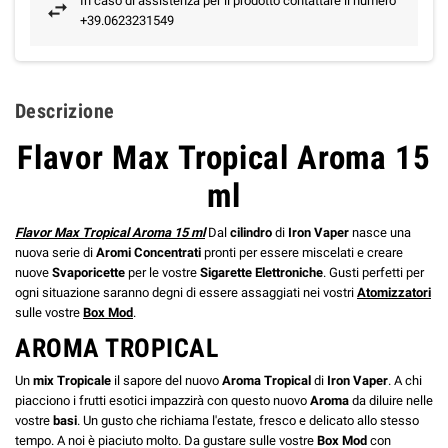
In caso di assistenza per il prodotto contattare il numero
+39.0623231549
Descrizione
Flavor Max Tropical Aroma 15
ml
Flavor Max Tropical Aroma 15 ml
Dal
cilindro
di
Iron Vaper
nasce una
nuova serie di
Aromi Concentrati
pronti per essere miscelati e creare
nuove
Svaporicette
per le vostre
Sigarette Elettroniche
. Gusti perfetti per
ogni situazione saranno degni di essere assaggiati nei vostri
Atomizzatori
sulle vostre
Box Mod
.
AROMA TROPICAL
Un
mix Tropicale
il sapore del nuovo
Aroma Tropical
di
Iron Vaper
. A chi
piacciono i frutti esotici impazzirà con questo nuovo
Aroma
da diluire nelle
vostre
basi
. Un gusto che richiama l'estate, fresco e delicato allo stesso
tempo. A noi è piaciuto molto. Da gustare sulle vostre
Box Mod
con