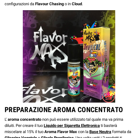
configurazioni da
Flavour Chasing
o in
Cloud
.
PREPARAZIONE AROMA CONCENTRATO
L'
aroma concentrato
non può essere utilizzato tal quale ma va prima
diluiti. Per creare il tuo
Liquido per Sigaretta Elettronica
ti basterà
miscelare al 15% il tuo
Aroma Flavor Max
con la
Base Neutra
formata da
Glicerina Vegetale
e
Glicole Propilenico
. Una volta uniti i 2 prodotti ti