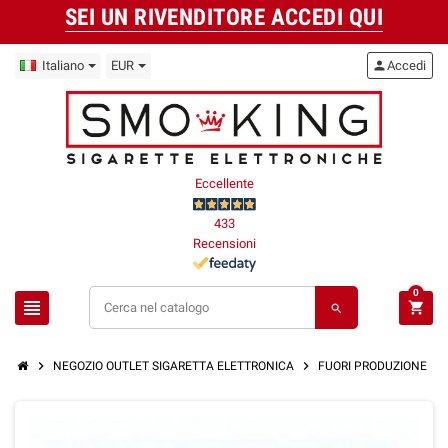
SEI UN RIVENDITORE ACCEDI QUI
Italiano
EUR
person
Accedi
Eccellente
433
Recensioni
0
view_headline
shopping_cart
search
chevron_right
chevron_right
chevron_right
NEGOZIO OUTLET SIGARETTA ELETTRONICA
FUORI PRODUZIONE