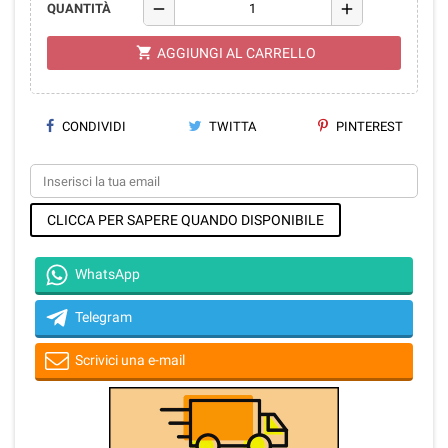
remove
add
QUANTITÀ
shopping_cart
AGGIUNGI AL CARRELLO
CONDIVIDI
TWITTA
PINTEREST
CLICCA PER SAPERE QUANDO DISPONIBILE
WhatsApp
Telegram
Scrivici una e-mail