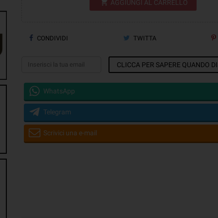
shopping_cart
AGGIUNGI AL CARRELLO
CONDIVIDI
TWITTA
CLICCA PER SAPERE QUANDO DI
WhatsApp
Telegram
Scrivici una e-mail