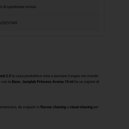
ti di spedizione inclusi.
.0623231549
sti
2.0
la casa produttrice mira a lasciare il segno nel mondo
i con la
Base
.
Jamplab Princess Aroma 10 ml
ha un sapore di
mericano
, da svapare in
flavour
chasing
o
cloud
chasing
per