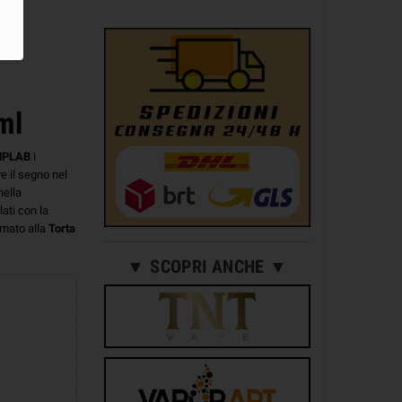
ml
MPLAB
i
e il segno nel
nella
ati con la
mato alla
Torta
▼ SCOPRI ANCHE ▼