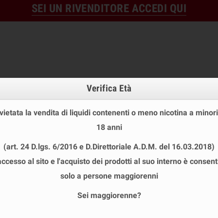
SEI UN RIVENDITORE ACCEDI QUI
Verifica Età
 vietata la vendita di liquidi contenenti o meno nicotina a minori
18 anni
OFFERTE
DISPOSABLE
TPD
(art. 24 D.lgs. 6/2016 e D.Direttoriale A.D.M. del 16.03.2018)
 STOCK
USA E GETTA
LIQUIDI PRONTI
SHOT E MIN
accesso al sito e l'acquisto dei prodotti al suo interno è consent
FUORI PRODUZIONE
chevron_right
Jamplab Princess Aroma 10 ml
solo a persone maggiorenni
Sei maggiorenne?
JAMPLAB PRINCESS AROMA 10 ML