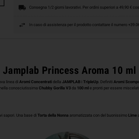
Consegna 1/2 giorni lavorativi. Per ordini superiori a 49,90 € cos
In caso di assistenza per il prodotto contattare il numero +39
Jamplab Princess Aroma 10 ml
va linea di
Aromi
Concentrati
della
JAMPLAB
i
TripleUp
. Definiti
Aromi
Scompo
nella conosciutissima
Chubby
Gorilla
V3
da
100
ml
e pronti per essere miscelat
i sapori. Una base di
Torta della Nonna
aromatizzata con del buonissimo
Lime
a