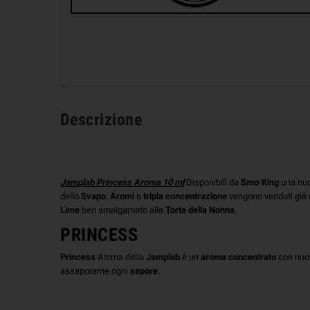
Descrizione
Jamplab Princess Aroma 10 ml
Disponibili da
Smo
-
King
una nuo
dello
Svapo
.
Aromi
a
tripla
concentrazione
vengono venduti già 
Lime
ben amalgamato alla
Torta della Nonna
.
PRINCESS
Princess
Aroma della
Jamplab
è un
aroma
concentrato
con nuov
assaporarne ogni
sapore
.