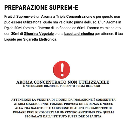
PREPARAZIONE SUPREM-E
Fruit
di
Suprem-e
è un
Aroma a Tripla Concentrazione
e per questo non
può essere utilizzato tal quale ma va diluito prima dell'uso.
E' un
Aroma in
Pg
da
20ml
fornito all'interno di un flacone da 60ml. L'aroma va miscelato
con
30ml
di
Glicerina Vegetale
e una
basetta di nicotina
per ottenere il tuo
Liquido per Sigaretta Elettronica
.