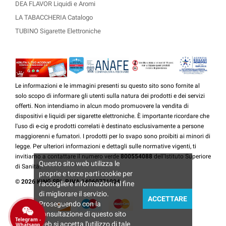
DEA FLAVOR Liquidi e Aromi
LA TABACCHERIA Catalogo
TUBINO Sigarette Elettroniche
Le informazioni e le immagini presenti su questo sito sono fornite al
solo scopo di informare gli utenti sulla natura dei prodotti e dei servizi
offerti. Non intendiamo in alcun modo promuovere la vendita di
dispositivi e liquidi per sigarette elettroniche. È importante ricordare che
l'uso di e-cig e prodotti correlati è destinato esclusivamente a persone
maggiorenni e fumatori. I prodotti per lo svapo sono proibiti ai minori di
legge. Per ulteriori informazioni e dettagli sulle normative vigenti, ti
invitiamo a contattare il numero verde
800554088
dell'Istituto Superiore
Questo sito web utilizza le
di Sanità.
proprie e terze parti cookie per
© 2026 KING SRL P.IVA 14060771004
raccogliere informazioni al fine
di migliorare il servizio.
ACCETTARE
Proseguendo con la
consultazione di questo sito
Telegram -
web si accetta l'utilizzo di tale
Whatsapp