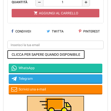
remove
add
QUANTITÀ
shopping_cart
AGGIUNGI AL CARRELLO
CONDIVIDI
TWITTA
PINTEREST
CLICCA PER SAPERE QUANDO DISPONIBILE
WhatsApp
Telegram
Scrivici una e-mail