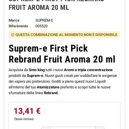
FRUIT AROMA 20 ML
Marca
SUPREM-E
Riferimento
005520
QUESTA COMBINAZIONE AL MOMENTO NON È DISPONIBILE
block
Suprem-e First Pick
Rebrand Fruit Aroma 20 ml
Acquista da
Smo-king
tutti i nuovi
Aromi a tripla concentrazione
prodotti da
Suprem-e
. Nuovi gusti creati per soddisfare le esigenze
dei vapers più pretenziosi. Goditi a pieno questi nuovi Liquidi
all'interno del tuo
Atomizzatore
preferito e scopri tutte le nuove
sfumature della linea
Rebrand
.
13,41 €
Tasse incluse