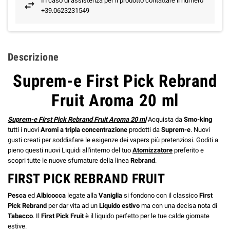
In caso di assistenza per il prodotto contattare il numero
+39.0623231549
Descrizione
Suprem-e First Pick Rebrand
Fruit Aroma 20 ml
Suprem-e First Pick Rebrand Fruit Aroma 20 ml
Acquista da
Smo-king
tutti i nuovi
Aromi a tripla concentrazione
prodotti da
Suprem-e
. Nuovi
gusti creati per soddisfare le esigenze dei vapers più pretenziosi. Goditi a
pieno questi nuovi Liquidi all'interno del tuo
Atomizzatore
preferito e
scopri tutte le nuove sfumature della linea
Rebrand
.
FIRST PICK REBRAND FRUIT
Pesca
ed
Albicocca
legate alla
Vaniglia
si fondono con il classico
First
Pick Rebrand
per dar vita ad un
Liquido estivo
ma con una decisa nota di
Tabacco
. Il
First Pick Fruit
è il liquido perfetto per le tue calde giornate
estive.