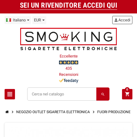
SEI UN RIVENDITORE ACCEDI QUI
Italiano
EUR
person
Accedi
Eccellente
435
Recensioni
0
view_headline
shopping_cart
search
chevron_right
chevron_right
chevron_right
NEGOZIO OUTLET SIGARETTA ELETTRONICA
FUORI PRODUZIONE