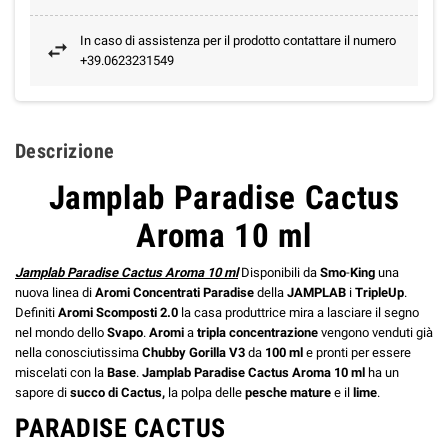
In caso di assistenza per il prodotto contattare il numero
+39.0623231549
Descrizione
Jamplab Paradise Cactus
Aroma 10 ml
Jamplab Paradise Cactus Aroma 10 ml
Disponibili da
Smo
-
King
una
nuova linea di
Aromi
Concentrati
Paradise
della
JAMPLAB
i
TripleUp
.
Definiti
Aromi
Scomposti
2.0
la casa produttrice mira a lasciare il segno
nel mondo dello
Svapo
.
Aromi
a
tripla
concentrazione
vengono venduti già
nella conosciutissima
Chubby
Gorilla
V3
da
100
ml
e pronti per essere
miscelati con la
Base
.
Jamplab Paradise Cactus Aroma 10 ml
ha un
sapore di
succo di Cactus,
la polpa delle
pesche mature
e il
lime
.
PARADISE CACTUS