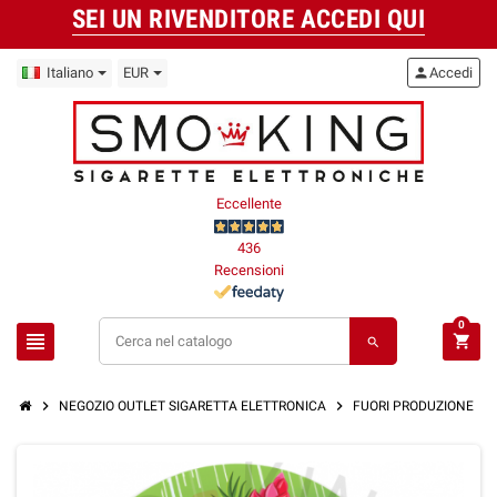
SEI UN RIVENDITORE ACCEDI QUI
Italiano
EUR
person
Accedi
Eccellente
436
Recensioni
0
view_headline
shopping_cart
search
chevron_right
chevron_right
chevron_right
NEGOZIO OUTLET SIGARETTA ELETTRONICA
FUORI PRODUZIONE