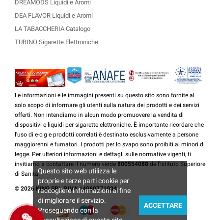
DREAMODS Liquidi e Aromi
DEA FLAVOR Liquidi e Aromi
LA TABACCHERIA Catalogo
TUBINO Sigarette Elettroniche
Le informazioni e le immagini presenti su questo sito sono fornite al
solo scopo di informare gli utenti sulla natura dei prodotti e dei servizi
offerti. Non intendiamo in alcun modo promuovere la vendita di
dispositivi e liquidi per sigarette elettroniche. È importante ricordare che
l'uso di e-cig e prodotti correlati è destinato esclusivamente a persone
maggiorenni e fumatori. I prodotti per lo svapo sono proibiti ai minori di
legge. Per ulteriori informazioni e dettagli sulle normative vigenti, ti
invitiamo a contattare il numero verde
800554088
dell'Istituto Superiore
Questo sito web utilizza le
di Sanità.
proprie e terze parti cookie per
© 2026 KING SRL P.IVA 14060771004
raccogliere informazioni al fine
di migliorare il servizio.
ACCETTARE
Proseguendo con la