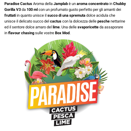
Paradise Cactus
Aroma della
Jamplab
è un
aroma
concentrato
in
Chubby
Gorilla
V3
da
100
ml
con un profumato gusto perfetto per gli amanti dei
fruttati
in quanto unisce il
succo di una spremuta
dolce acidula che
unisce il delicato succo del
cactus
con la dolcezza delle
pesche
nettarine
ed il sentore dolce amaro del
lime
. Una delle
svaporicette
da assaporare
in
flavour
chasing
sulle vostre
Box
Mod
.