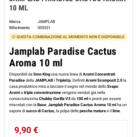
10 ML
Marca
JAMPLAB
Riferimento
005531
QUESTA COMBINAZIONE AL MOMENTO NON È DISPONIBILE
block
Jamplab Paradise Cactus
Aroma 10 ml
Disponibili da
Smo
-
King
una nuova linea di
Aromi
Concentrati
Paradise
della
JAMPLAB
i
TripleUp
. Definiti
Aromi
Scomposti
2.0
la
casa produttrice mira a lasciare il segno nel mondo dello
Svapo
.
Aromi
a
tripla
concentrazione
vengono venduti già nella
conosciutissima
Chubby
Gorilla
V3
da
100
ml
e pronti per essere
miscelati con la
Base
.
Jamplab Paradise Cactus Aroma 10 ml
ha un
sapore di
succo di Cactus,
la polpa delle
pesche mature
e il
lime
.
9,90 €