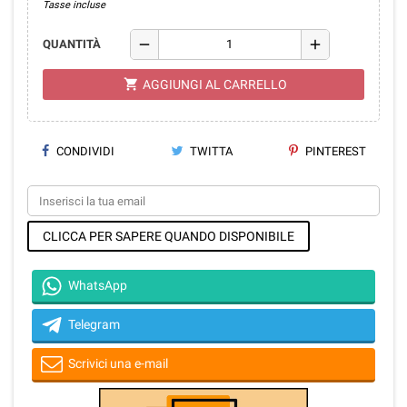
Tasse incluse
remove
add
QUANTITÀ
shopping_cart
AGGIUNGI AL CARRELLO
CONDIVIDI
TWITTA
PINTEREST
CLICCA PER SAPERE QUANDO DISPONIBILE
WhatsApp
Telegram
Scrivici una e-mail