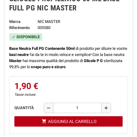
FULL PG NIC MASTER
Marca
NIC MASTER
Riferimento
005580
DISPONIBILE
check
Base Neutra Full PG Contenente 50ml
di prodotto per diluire le vostre
basi neutre
fai da te in modo veloce e semplice! Con la base neutra
Master
hai massima qualità del prodotto di
Glicole P G
sterilizzata
99,8% per lo
svapo puro e sicuro
.
1,90 €
Tasse incluse
remove
add
QUANTITÀ
shopping_cart
AGGIUNGI AL CARRELLO