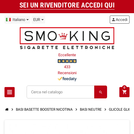
SEI UN RIVENDITORE ACCEDI QUI
Italiano
EUR
person
Accedi
Eccellente
433
Recensioni
0
view_headline
shopping_cart
search
chevron_right
chevron_right
chevron_right
BASI BASETTE BOOSTER NICOTINA
BASI NEUTRE
GLICOLE GLICE