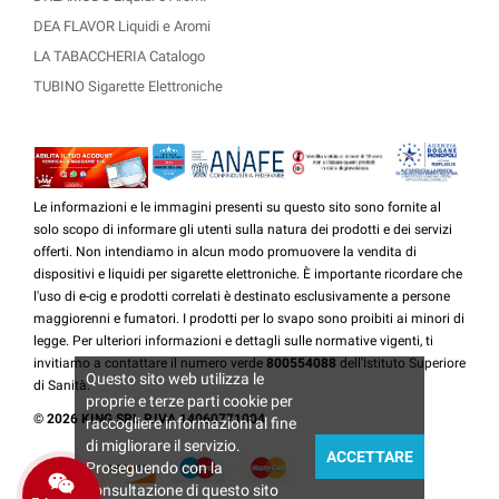
DEA FLAVOR Liquidi e Aromi
LA TABACCHERIA Catalogo
TUBINO Sigarette Elettroniche
Le informazioni e le immagini presenti su questo sito sono fornite al
solo scopo di informare gli utenti sulla natura dei prodotti e dei servizi
offerti. Non intendiamo in alcun modo promuovere la vendita di
dispositivi e liquidi per sigarette elettroniche. È importante ricordare che
l'uso di e-cig e prodotti correlati è destinato esclusivamente a persone
maggiorenni e fumatori. I prodotti per lo svapo sono proibiti ai minori di
legge. Per ulteriori informazioni e dettagli sulle normative vigenti, ti
invitiamo a contattare il numero verde
800554088
dell'Istituto Superiore
Questo sito web utilizza le
di Sanità.
proprie e terze parti cookie per
© 2026 KING SRL P.IVA 14060771004
raccogliere informazioni al fine
di migliorare il servizio.
ACCETTARE
Proseguendo con la
consultazione di questo sito