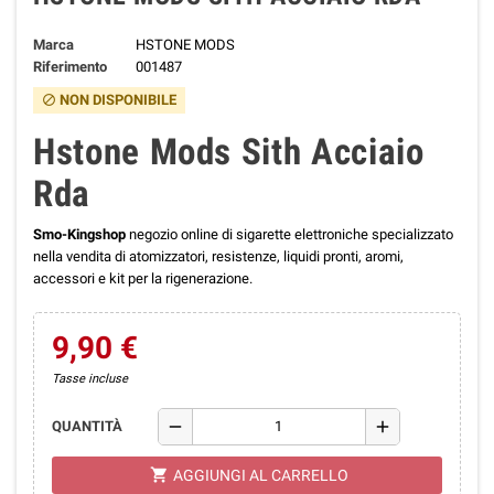
Marca
HSTONE MODS
Riferimento
001487
NON DISPONIBILE
block
Hstone Mods Sith Acciaio
Rda
Smo-Kingshop
negozio online di sigarette elettroniche specializzato
nella vendita di atomizzatori, resistenze, liquidi pronti, aromi,
accessori e kit per la rigenerazione.
9,90 €
Tasse incluse
remove
add
QUANTITÀ
shopping_cart
AGGIUNGI AL CARRELLO