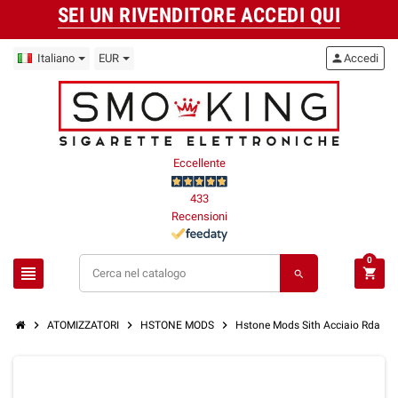
SEI UN RIVENDITORE ACCEDI QUI
Italiano
EUR
person
Accedi
Eccellente
433
Recensioni
0
view_headline
shopping_cart
search
chevron_right
chevron_right
chevron_right
ATOMIZZATORI
HSTONE MODS
Hstone Mods Sith Acciaio Rda