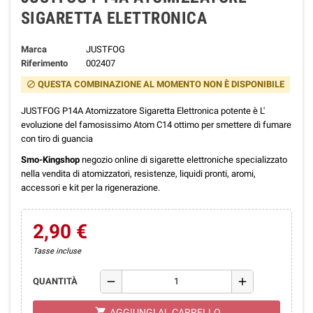
SIGARETTA ELETTRONICA
Marca
JUSTFOG
Riferimento
002407
QUESTA COMBINAZIONE AL MOMENTO NON È DISPONIBILE
block
JUSTFOG P14A Atomizzatore Sigaretta Elettronica potente è L'
evoluzione del famosissimo Atom C14 ottimo per smettere di fumare
con tiro di guancia
Smo-Kingshop
negozio online di sigarette elettroniche specializzato
nella vendita di atomizzatori, resistenze, liquidi pronti, aromi,
accessori e kit per la rigenerazione.
2,90 €
Tasse incluse
remove
add
QUANTITÀ
shopping_cart
AGGIUNGI AL CARRELLO