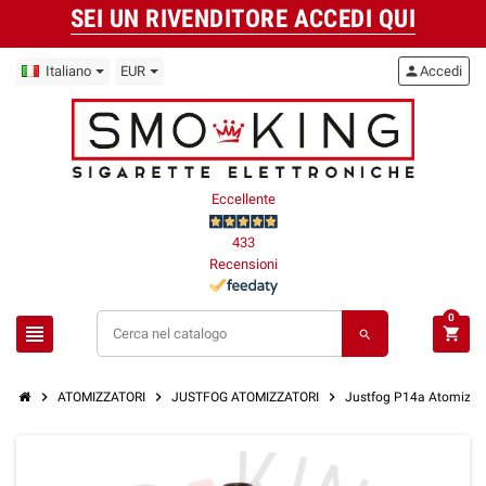
SEI UN RIVENDITORE ACCEDI QUI
Italiano
EUR
person
Accedi
Eccellente
433
Recensioni
0
view_headline
shopping_cart
search
chevron_right
chevron_right
chevron_right
ATOMIZZATORI
JUSTFOG ATOMIZZATORI
Justfog P14a Atomizzato