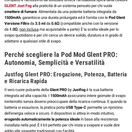
GLENT Just Fog
alla praticità di un sistema pensato per chi vuole
smettere di fumare
. Alimentata da una potente batteria integrata da
1500mAh
, garantisce una durata prolungata ed è fornita con le
Pod Glent
Versione Filtro
da
3.5 ml
da
0.6Ω
(compatibile anche con la versione
da
1.0Ω
,
non inclusa
ma acquistabile a parte) È la scelta ideale per lo
svapo quotidiano e per chi cerca un device solido, duraturo e in grado di
adattarsi a qualsiasi stile di svapo.
Perché scegliere la Pod Mod Glent PRO:
Autonomia, Semplicità e Versatilità
Justfog Glent PRO: Erogazione, Potenza, Batteria
e Ricarica Rapida
Il vero cuore pulsante della
Glent PRO
by
Justfog
è la sua batteria
integrata ad alta capacità. I
1500mAh
assicurano intere giornate di svapo
ininterrotto senza doversi preoccupare della ricarica continua. E quando la
batteria si esaurisce, la pratica porta
USB Type-C
permette un ripristino
dell'energia veloce e sicuro. Il dispositivo si attiva in modo intuitivo,
erogando automaticamente la potenza ideale
in base alla resistenza
installata nella pod. È il kit perfetto per chi inizia a svapare e vuole dire
addio alle sigarette tradizionali con facilità.