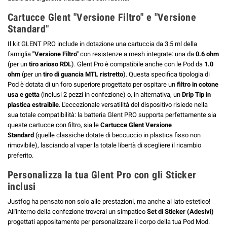
Cartucce Glent "Versione Filtro" e "Versione
Standard"
Il kit GLENT PRO include in dotazione una cartuccia da 3.5 ml della
famiglia
"Versione Filtro"
con resistenze a mesh integrate: una da
0.6 ohm
(per un
tiro arioso RDL
). Glent Pro è compatibile anche con le Pod da
1.0
ohm
(per un
tiro di guancia MTL ristretto
). Questa specifica tipologia di
Pod è dotata di un foro superiore progettato per ospitare un
filtro in cotone
usa e getta
(inclusi 2 pezzi in confezione) o, in alternativa, un
Drip Tip in
plastica estraibile
. L'eccezionale versatilità del dispositivo risiede nella
sua totale compatibilità: la batteria Glent PRO supporta perfettamente sia
queste cartucce con filtro, sia le
Cartucce Glent Versione
Standard
(quelle classiche dotate di beccuccio in plastica fisso non
rimovibile), lasciando al vaper la totale libertà di scegliere il ricambio
preferito.
Personalizza la tua Glent Pro con gli Sticker
inclusi
Justfog ha pensato non solo alle prestazioni, ma anche al lato estetico!
All'interno della confezione troverai un simpatico
Set di Sticker (Adesivi)
progettati appositamente per personalizzare il corpo della tua Pod Mod.