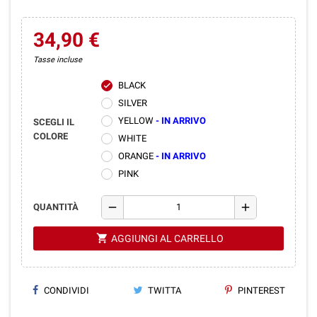
34,90 €
Tasse incluse
BLACK
check
SILVER
YELLOW
- IN ARRIVO
SCEGLI IL
COLORE
WHITE
ORANGE
- IN ARRIVO
PINK
remove
add
QUANTITÀ
shopping_cart
AGGIUNGI AL CARRELLO
CONDIVIDI
TWITTA
PINTEREST