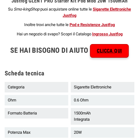
Justfog GLENT PRO Starter Kit Pod Mod 20W 1500mAh
Su
Smo-kingShop
puoi acquistare online tutte le
Sigarette Elettroniche
Justfog
Inoltre trovi anche tutte le
Pod e Resistenze Justfog
Hai un negozio di svapo? Scopri il Catalogo
Ingrosso Justfog
SE HAI BISOGNO DI AIUTO
CLICCA QUI
Scheda tecnica
Categoria
Sigarette Elettroniche
Ohm
0.6 Ohm
Formato Batteria
1500mAh
Integrata
Potenza Max
20W