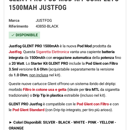
1500MAH JUSTFOG
Marca
JUSTFOG
Riferimento
43850-BLACK
DISPONIBILE
check
Justfog GLENT PRO 1500mAh
è la nuova
Pod Mod
prodotta da
Justfog
. Questa
Sigaretta Elettronica
vanta una capiente
batteria
integrata
da
1500mAh
con
erogazione automatica
della
potenza
fino
a
20 Watt
. Lo
Starter Kit GLENT PRO
include la
Pod Glent con Filtro
3.5ml
versione
0.6 Ohm
(acquistabile separatamente la versione
da
1.0 Ohm
,
non inclusa
nel kit).
Queste nuove cartucce Glent offrono un sistema ibrido del driptip:
morbido
Filtro in cotone usa e getta
(ideale per
tiro MTL
da sigaretta
tradizionale) o
Drip Tip in plastica
estraibile (incluso nel kit).
GLENT PRO Justfog
è compatibile con le
Pod Glent con Filtro
e con
le
Pod Glent Standard
(con Drip-tip integrato, per tiro più arioso).
► Colori Disponibili: SILVER - BLACK - WHITE - PINK - YELLOW -
ORANGE