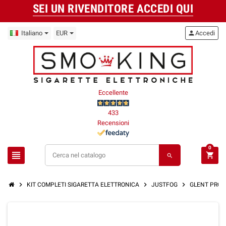
SEI UN RIVENDITORE ACCEDI QUI
Italiano
EUR
person
Accedi
Eccellente
433
Recensioni
0
view_headline
shopping_cart
search
chevron_right
chevron_right
chevron_right
KIT COMPLETI SIGARETTA ELETTRONICA
JUSTFOG
GLENT PRO P