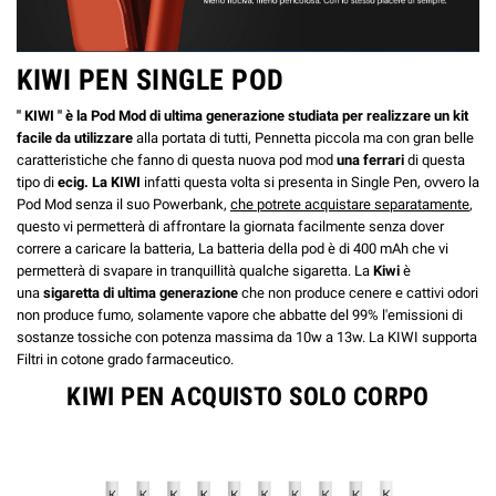
KIWI PEN SINGLE POD
" KIWI " è la Pod Mod di ultima generazione studiata per realizzare un kit
facile da utilizzare
alla portata di tutti, Pennetta piccola ma con gran belle
caratteristiche che fanno di questa nuova
pod mod
una ferrari
di questa
tipo di
ecig. La KIWI
infatti questa volta si presenta in Single Pen, ovvero la
Pod Mod senza il suo Powerbank,
che potrete acquistare separatamente
,
questo vi permetterà di affrontare la giornata facilmente senza dover
correre a caricare la batteria, La batteria della pod è di 400 mAh che vi
permetterà di svapare in tranquillità qualche sigaretta. La
Kiwi
è
una
sigaretta di ultima generazione
che non produce cenere e cattivi odori
non produce fumo, solamente vapore che abbatte del 99% l'emissioni di
sostanze tossiche con potenza massima da 10w a 13w. La KIWI supporta
Filtri in cotone grado farmaceutico.
KIWI PEN ACQUISTO SOLO CORPO