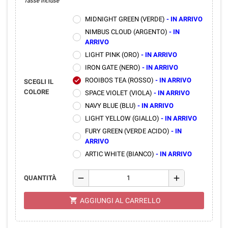
Tasse incluse
MIDNIGHT GREEN (VERDE)
- IN ARRIVO
NIMBUS CLOUD (ARGENTO)
- IN
ARRIVO
LIGHT PINK (ORO)
- IN ARRIVO
IRON GATE (NERO)
- IN ARRIVO
ROOIBOS TEA (ROSSO)
- IN ARRIVO
check
SCEGLI IL
COLORE
SPACE VIOLET (VIOLA)
- IN ARRIVO
NAVY BLUE (BLU)
- IN ARRIVO
LIGHT YELLOW (GIALLO)
- IN ARRIVO
FURY GREEN (VERDE ACIDO)
- IN
ARRIVO
ARTIC WHITE (BIANCO)
- IN ARRIVO
remove
add
QUANTITÀ
shopping_cart
AGGIUNGI AL CARRELLO