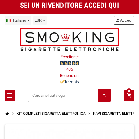
SEI UN RIVENDITORE ACCEDI QUI
Italiano
EUR
person
Accedi
Eccellente
435
Recensioni
0
view_headline
shopping_cart
search
chevron_right
chevron_right
KIT COMPLETI SIGARETTA ELETTRONICA
KIWI SIGARETTA ELETTRO