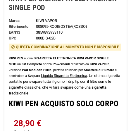
SINGLE POD
Marca
KIWI VAPOR
Riferimento
008095-ROOIBOSTEA(ROSSO)
EAN13
3859893933110
UPC
000BIS-02B
QUESTA COMBINAZIONE AL MOMENTO NON È DISPONIBILE
block
KIWI PEN
nuova
SIGARETTA ELETTRONICA
KIWI VAPOR SINGLE
MOD
un
Kit Completo
senza
Powerbank
realizzato da
KIWI VAPOR
,
versione
Pod Mod con Filtro
, perfetto ed ideale per
Smettere di Fumare
e
Liquido Sigaretta Elettronica
. Un
ottima sigaretta
cominciare a
Svapare
portatile per svapare tutto il giorno il drip tip con il filtro come le
sigarette classiche, che vi farà svapare come una
sigaretta
tradizionale
.
KIWI PEN ACQUISTO SOLO CORPO
28,90 €