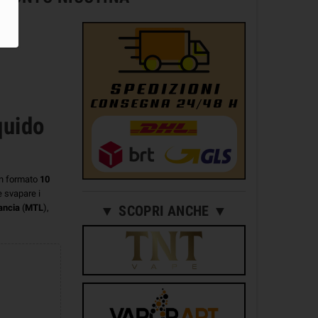
quido
n formato
10
e svapare i
ancia
(
MTL
),
▼ SCOPRI ANCHE ▼