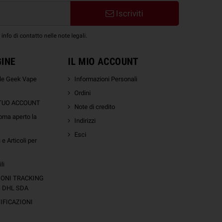
Iscriviti
nfo di contatto nelle note legali.
GINE
IL MIO ACCOUNT
ale Geek Vape
Informazioni Personali
Ordini
 TUO ACCOUNT
Note di credito
oma aperto la
Indirizzi
Esci
e Articoli per
li
IONI TRACKING
S DHL SDA
FICAZIONI