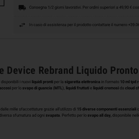
Consegna 1/2 giorni lavorativi. Per ordini superiori a 49,90 € cos
In caso di assistenza per il prodotto contattare il numero +39
 Device Rebrand Liquido Pronto
disponibili i nuovi
liquidi pronti
per la
sigaretta elettronica
in formato
10 ml
tpd r
baccosi
per lo
svapo di guancia
(
MTL
),
liquidi fruttati
e
liquidi cremosi
da
cloud c
alle mille sfaccettature grazie all'utilizzo di
15 diverse componenti essenziali
c
 diversa sfumatura ad ogni
svapata
. Perfetto per lo
svapo all day,
disponibile nel