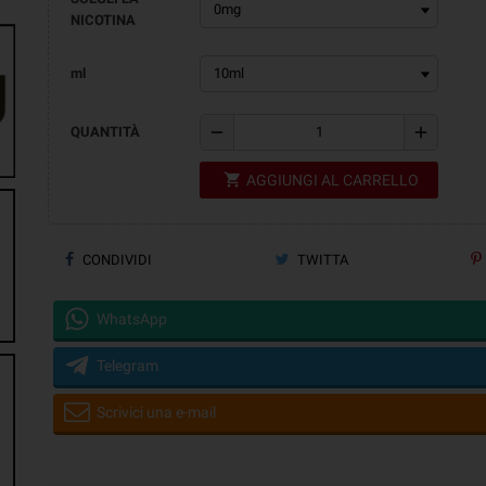
NICOTINA
ml
remove
add
QUANTITÀ
shopping_cart
AGGIUNGI AL CARRELLO
CONDIVIDI
TWITTA
WhatsApp
Telegram
Scrivici una e-mail