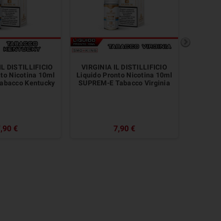
L DISTILLIFICIO
VIRGINIA IL DISTILLIFICIO
LATAKI
nto Nicotina 10ml
Liquido Pronto Nicotina 10ml
Liquido
abacco Kentucky
SUPREM-E Tabacco Virginia
SUPREM
,90 €
7,90 €