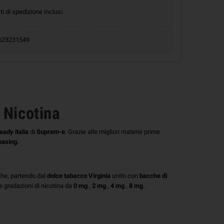
ti di spedizione inclusi.
.0623231549
 Nicotina
eady italia
di
Suprem-e
. Grazie alle migliori materie prime
hasing.
he, partendo dal
dolce tabacco Virginia
unito con
bacche di
le gradazioni di nicotina da
0 mg
,
2 mg
,
4 mg
,
8 mg
.