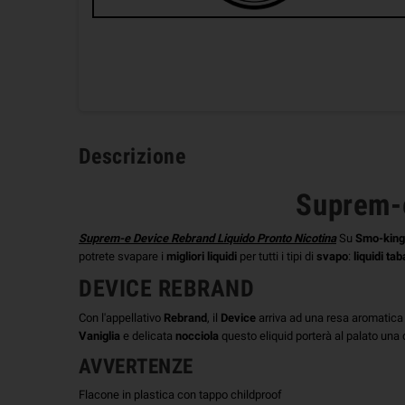
Descrizione
Suprem-e
Suprem-e Device Rebrand Liquido Pronto Nicotina
Su
Smo-king
potrete svapare i
migliori liquidi
per tutti i tipi di
svapo
:
liquidi ta
DEVICE REBRAND
Con l'appellativo
Rebrand
, il
Device
arriva ad una resa aromatica d
Vaniglia
e delicata
nocciola
questo eliquid porterà al palato una
AVVERTENZE
Flacone in plastica con tappo childproof