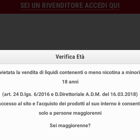
SEI UN RIVENDITORE ACCEDI QUI
Verifica Età
 vietata la vendita di liquidi contenenti o meno nicotina a minori
18 anni
OFFERTE
DISPOSABLE
TPD
(art. 24 D.lgs. 6/2016 e D.Direttoriale A.D.M. del 16.03.2018)
 STOCK
USA E GETTA
LIQUIDI PRONTI
SHOT E MIN
accesso al sito e l'acquisto dei prodotti al suo interno è consent
E
chevron_right
SUPREM-E LIQUIDI PRONTI 10 ML
chevron_right
Suprem-e Device Rebrand L
solo a persone maggiorenni
Sei maggiorenne?
SUPREM-E DEVICE REBRAND LIQUIDO 