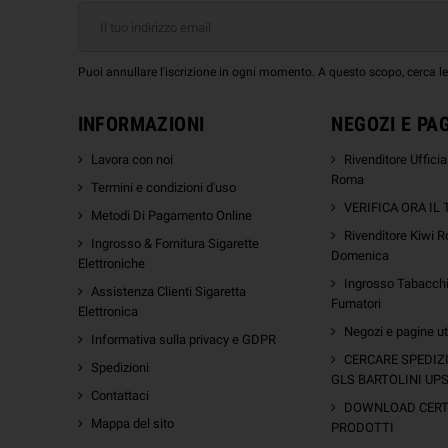
Puoi annullare l'iscrizione in ogni momento. A questo scopo, cerca le i
INFORMAZIONI
NEGOZI E PA
Lavora con noi
Rivenditore Uffici
Roma
Termini e condizioni d'uso
VERIFICA ORA IL
Metodi Di Pagamento Online
Rivenditore Kiwi R
Ingrosso & Fornitura Sigarette
Domenica
Elettroniche
Ingrosso Tabacchi 
Assistenza Clienti Sigaretta
Fumatori
Elettronica
Negozi e pagine uti
Informativa sulla privacy e GDPR
m
CERCARE SPEDIZ
Spedizioni
GLS BARTOLINI UP
Contattaci
DOWNLOAD CERTI
Mappa del sito
PRODOTTI